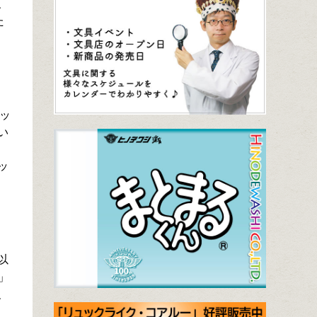
、
た
ッ
い
ッ
以
」
、