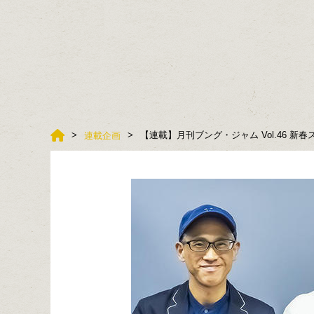
【連載】月刊ブング・ジャム Vol.46 新
連載企画