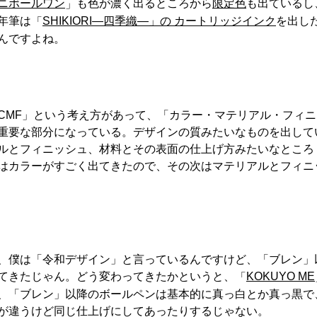
ニボールワン
も色が濃く出るところから
限定色
も出ているし
」
年筆は
SHIKIORI―四季織―」の カートリッジインク
を出し
「
んですよね。
CMF」という考え方があって、「カラー・マテリアル・フィニ
重要な部分になっている。デザインの質みたいなものを出して
ルとフィニッシュ、材料とその表面の仕上げ方みたいなところ
はカラーがすごく出てきたので、その次はマテリアルとフィニ
、僕は「令和デザイン」と言っているんですけど、「ブレン」
てきたじゃん。どう変わってきたかというと、
KOKUYO ME
「
、「ブレン」以降のボールペンは基本的に真っ白とか真っ黒で
が違うけど同じ仕上げにしてあったりするじゃない。