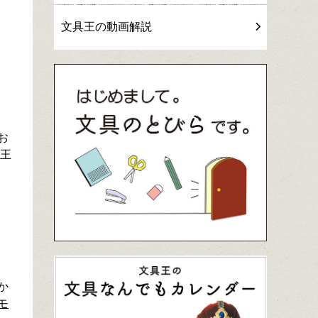
文具王の動画解説
お
具王
か
モ