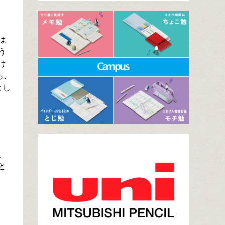
は
う
け
も、
とし
、
と