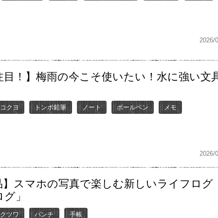
2026/
注目！】梅雨の今こそ使いたい！水に強い文具
コクヨ
トンボ鉛筆
ノート
ボールペン
メモ
2026/
品】スマホの写真で楽しむ新しいライフログ
ログ」
クツワ
パンチ
手帳