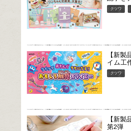
クツワ
【新製
イム工
クツワ
【新製
第2弾