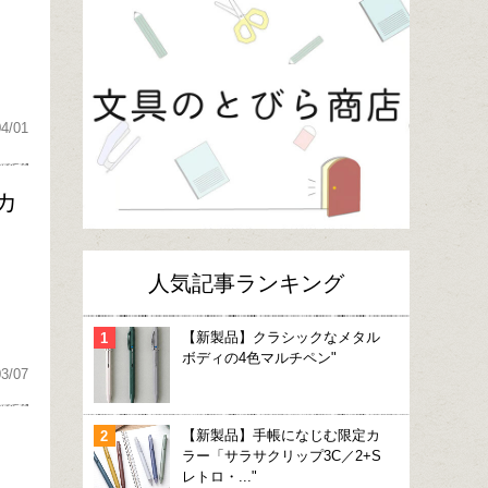
04/01
カ
人気記事ランキング
【新製品】クラシックなメタル
ボディの4色マルチペン"
03/07
【新製品】手帳になじむ限定カ
ラー「サラサクリップ3C／2+S
レトロ・..."