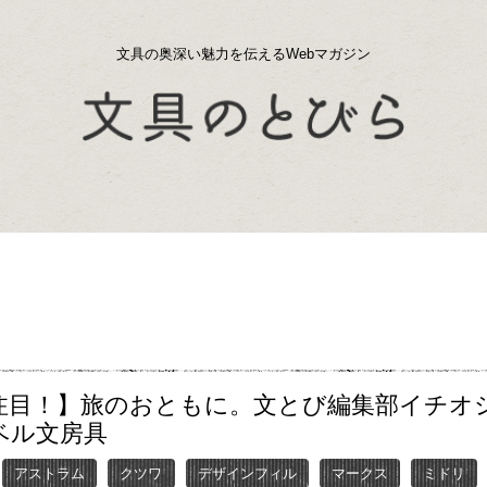
文具の奥深い魅力を伝えるWebマガジン
注目！】旅のおともに。文とび編集部イチオ
ベル文房具
アストラム
クツワ
デザインフィル
マークス
ミドリ