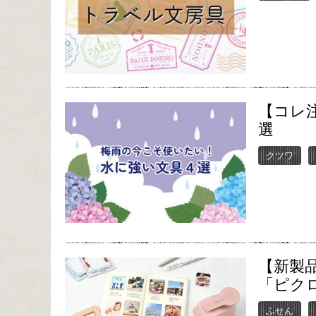
【コレ
選
クツワ
【新製
「ピク
ふせん