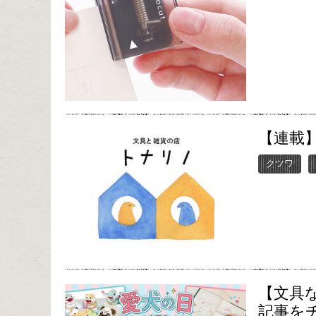
【連載】
クツワ
【文具
記事を