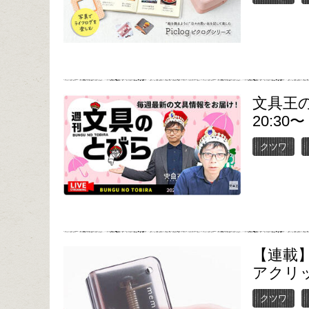
文具王の
20:30〜
クツワ
【連載】
アクリ
クツワ