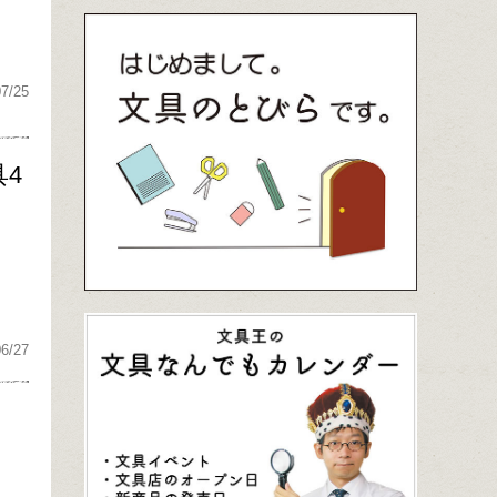
07/25
4
06/27