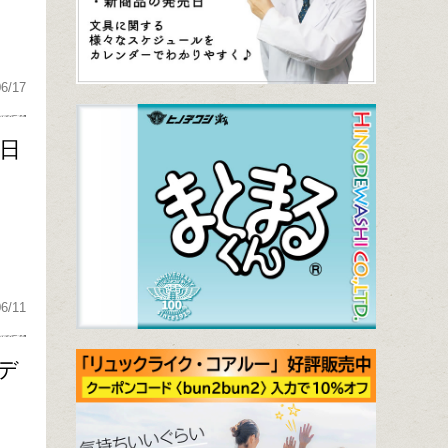
06/17
0日
06/11
デ