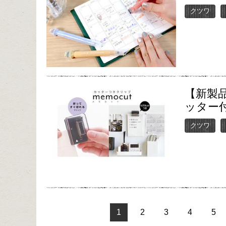
クツワ
【新製
ッター
クツワ
1
2
3
4
5