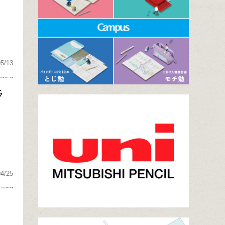
05/13
ラ
04/25
」