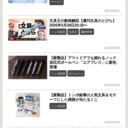
マークス
2026/06/02
文具王の動画解説【週刊文具のとびら】
2026年5月28日20:30〜
トンボ鉛筆
文具王
藤村阿智
2026/05/29
【新製品】アウトドアでも頼れるノック
加圧式ボールペン「エアプレス」に新色
登場
トンボ鉛筆
ボールペン
2026/05/26
【新製品】トンボ鉛筆の人気文具をモチ
ーフにした雑貨が当たるくじ
トンボ鉛筆
2026/04/25