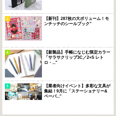
【新刊】287枚の大ボリューム！モ
ンチッチのシールブック"
【新製品】手帳になじむ限定カラー
「サラサクリップ3C／2+S レト
ロ・..."
【業者向けイベント】多彩な文具が
集結！9月に「ステーショナリー&
ペーパ..."