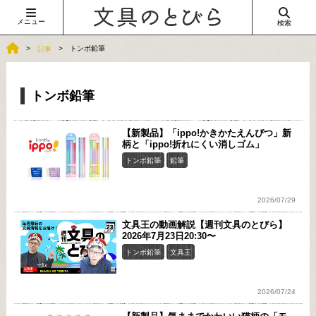
メニュー
検索
トンボ鉛筆
記事
トンボ鉛筆
【新製品】「ippo!かきかたえんぴつ」新
柄と「ippo!折れにくい消しゴム」
トンボ鉛筆
鉛筆
2026/07/29
文具王の動画解説【週刊文具のとびら】
2026年7月23日20:30〜
トンボ鉛筆
文具王
2026/07/24