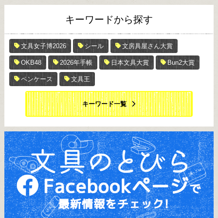
キーワードから探す
文具女子博2026
シール
文房具屋さん大賞
OKB48
2026年手帳
日本文具大賞
Bun2大賞
ペンケース
文具王
キーワード一覧