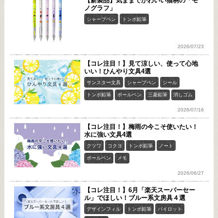
【新製品】気ままでかわいい猫柄の「モ
ノグラフ」
シャープペン
トンボ鉛筆
2026/07/23
【コレ注目！】見て涼しい、使って心地
いい！ひんやり文具4選
サンスター文具
シャープペン
シール
トンボ鉛筆
ボールペン
三菱鉛筆
消しゴム
2026/07/16
【コレ注目！】梅雨の今こそ使いたい！
水に強い文具4選
クツワ
コクヨ
トンボ鉛筆
ノート
ボールペン
メモ
2026/06/27
【コレ注目！】6月「楽天スーパーセー
ル」でほしい！ブルー系文房具４選
デザインフィル
トンボ鉛筆
パイロット