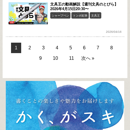
文具王の動画解説【週刊文具のとびら】
2026年4月15日20:30〜
シャープペン
トンボ鉛筆
文具王
2026/04/16
1
2
3
4
5
6
7
8
9
10
11
次へ »