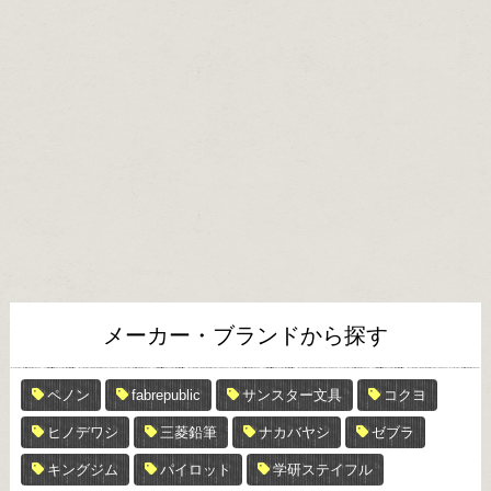
メーカー・ブランドから探す
ペノン
fabrepublic
サンスター文具
コクヨ
ヒノデワシ
三菱鉛筆
ナカバヤシ
ゼブラ
キングジム
パイロット
学研ステイフル