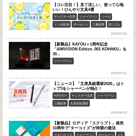
【コレ注目！】見て涼しい、使って心地
いい！ひんやり文具4選
サンスター文具
シャープペン
シール
トンボ鉛筆
ボールペン
三菱鉛筆
消しゴム
2026/07/16
【新製品】KAYOU＋1周年記念
「AIMVISION Edition_001 KOHAKU」を
30...
シャープペン
2026/07/11
【ニュース】「文房具総選挙2026」はト
ップ3をシャーペンが独占！
KAYOU＋
サンスター文具
シャープペン
三菱鉛筆
文房具総選挙
2026/06/26
【新製品】ロディア「スクリプト」発売
10周年で"ターコイズ"が待望の復活
クオバディス
シャープペン
ボールペン
メモ