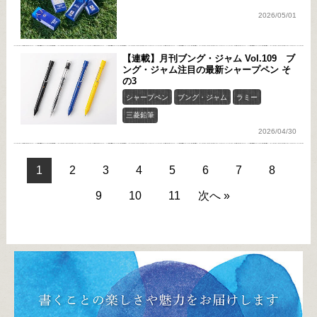
2026/05/01
【連載】月刊ブング・ジャム Vol.109 ブ
ング・ジャム注目の最新シャープペン そ
の3
シャープペン
ブング・ジャム
ラミー
三菱鉛筆
2026/04/30
1
2
3
4
5
6
7
8
9
10
11
次へ »