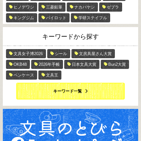
ヒノデワシ
三菱鉛筆
ナカバヤシ
ゼブラ
キングジム
パイロット
学研ステイフル
キーワードから探す
文具女子博2026
シール
文房具屋さん大賞
OKB48
2026年手帳
日本文具大賞
Bun2大賞
ペンケース
文具王
キーワード一覧