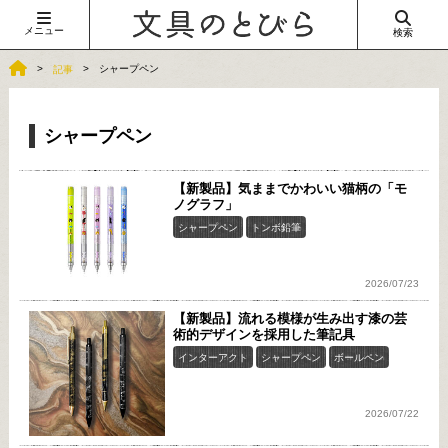
メニュー
検索
シャープペン
記事
シャープペン
【新製品】気ままでかわいい猫柄の「モ
ノグラフ」
シャープペン
トンボ鉛筆
2026/07/23
【新製品】流れる模様が生み出す漆の芸
術的デザインを採用した筆記具
インターアクト
シャープペン
ボールペン
2026/07/22