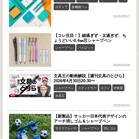
ロディア
多機能ペン
2026/05/17
【コレ注目！】細過ぎず・太過ぎず、ち
ょうどいい0.4㎜芯シャープペン
シャープペン
パイロット
2026/05/06
文具王の動画解説【週刊文具のとびら】
2026年4月30日20:30〜
シャープペン
ステッドラー
ロフト
伊東屋
文具王
2026/05/01
【新製品】サッカー日本代表デザインの
アーチ消しゴム＆シャープペン
サクラクレパス
シャープペン
消しゴム