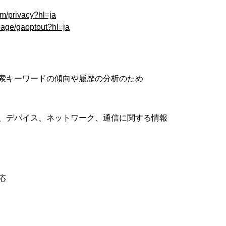
om/privacy?hl=ja
lpage/gaoptout?hl=ja
索キーワードの傾向や履歴の分析のため
、デバイス、ネットワーク、通信に関する情報
応