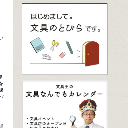
い
ま
を
保
バ
詳