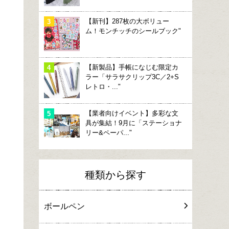
【新刊】287枚の大ボリュー
ム！モンチッチのシールブック"
【新製品】手帳になじむ限定カ
ラー「サラサクリップ3C／2+S
レトロ・..."
【業者向けイベント】多彩な文
具が集結！9月に「ステーショナ
リー&ペーパ..."
種類から探す
ボールペン