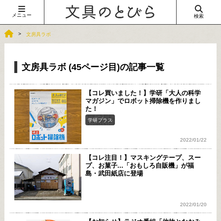
メニュー
検索
文房具ラボ
文房具ラボ (45ページ目)の記事一覧
【コレ買いました！】学研「大人の科学
マガジン」でロボット掃除機を作りまし
た！
学研プラス
2022/01/22
【コレ注目！】マスキングテープ、スー
プ、お菓子...「おもしろ自販機」が福
島・武田紙店に登場
2022/01/20