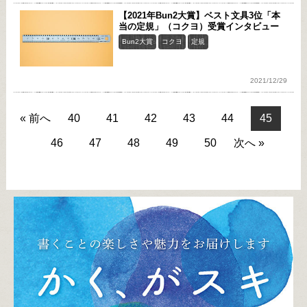
【2021年Bun2大賞】ベスト文具3位「本
当の定規」（コクヨ）受賞インタビュー
Bun2大賞
コクヨ
定規
2021/12/29
« 前へ
40
41
42
43
44
45
46
47
48
49
50
次へ »