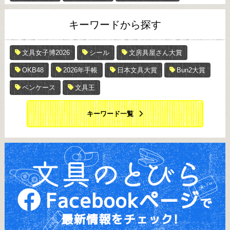
キーワードから探す
文具女子博2026
シール
文房具屋さん大賞
OKB48
2026年手帳
日本文具大賞
Bun2大賞
ペンケース
文具王
キーワード一覧