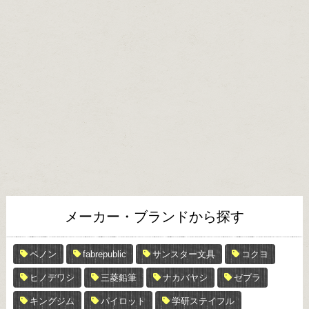
メーカー・ブランドから探す
ペノン
fabrepublic
サンスター文具
コクヨ
ヒノデワシ
三菱鉛筆
ナカバヤシ
ゼブラ
キングジム
パイロット
学研ステイフル