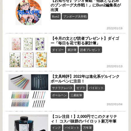
【お知らせ】ラジオ番組「他故となおみ
のブンボーグ大作戦！」にBun2編集長が
出演
Bun2
ブンボーグ大作戦
2022/01/19
【今月の文とび読者プレゼント】ダイゴ
ー「毎日を花で彩る家計簿」
ダイゴー
家計簿
読者プレゼント
2022/01/13
【文具時評】2022年は進化系ゲルインク
ボールペンに注目！
サクラクレパス
ゼブラ
パイロット
ボールペン
三菱鉛筆
2022/01/04
【コレ注目！】2,000円でこのクオリテ
ィ！ コスパ抜群のパイロット新万年筆
インク
パイロット
万年筆