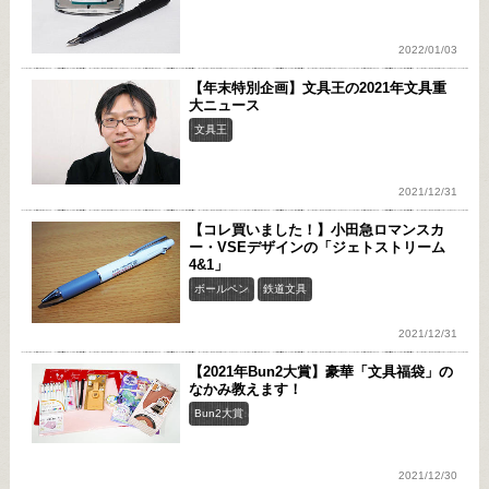
2022/01/03
【年末特別企画】文具王の2021年文具重
大ニュース
文具王
2021/12/31
【コレ買いました！】小田急ロマンスカ
ー・VSEデザインの「ジェトストリーム
4&1」
ボールペン
鉄道文具
2021/12/31
【2021年Bun2大賞】豪華「文具福袋」の
なかみ教えます！
Bun2大賞
2021/12/30