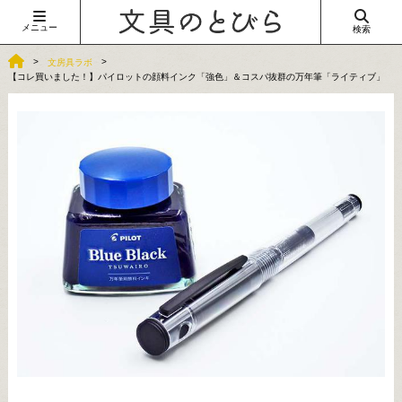
メニュー
検索
文房具ラボ
【コレ買いました！】パイロットの顔料インク「強色」＆コスパ抜群の万年筆「ライティブ」