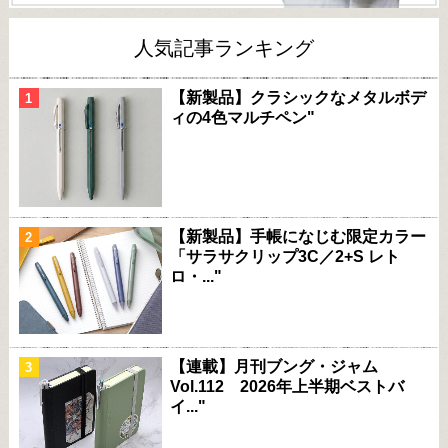
人気記事ランキング
【新製品】クラシックなメタルボデ
ィの4色マルチペン"
【新製品】手帳になじむ限定カラー
「サラサクリップ3C／2+S レト
ロ・..."
【連載】月刊ブング・ジャム
Vol.112 2026年上半期ベストバ
イ..."