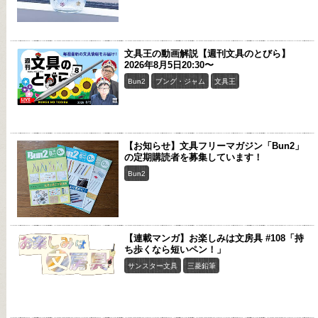
文具王の動画解説【週刊文具のとびら】
2026年8月5日20:30〜
Bun2
ブング・ジャム
文具王
【お知らせ】文具フリーマガジン「Bun2」
の定期購読者を募集しています！
Bun2
【連載マンガ】お楽しみは文房具 #108「持
ち歩くなら短いペン！」
サンスター文具
三菱鉛筆