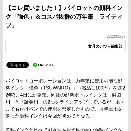
【コレ買いました！】パイロットの顔料イン
ク「強色」＆コスパ抜群の万年筆「ライティ
ブ」
2022/05/07
文具のとびら編集部
パイロットコーポレーションは、万年筆に使用可能な顔
料インク「
強色（TSUWAIRO）
」（税込1,100円）を202
2年3月4日に新発売。同社の顔料ボトルインクは「
製図
用
」と「
証券用
」の2つをラインアップしているが、あく
までも付けペンでの使用を想定したもので、万年筆用を
謳った顔料インクは今回が初めてとなる。
染料インクと比べて耐水性や耐光性の高い顔料インクを