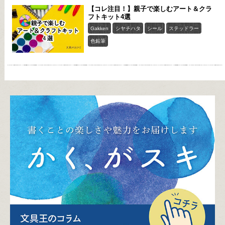
【コレ注目！】親子で楽しむアート＆クラ
フトキット4選
Gakken
シヤチハタ
シール
ステッドラー
色鉛筆