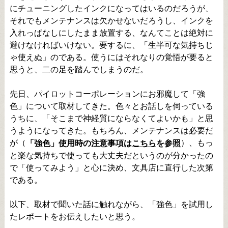
にチューニングしたインクになってはいるのだろうが、
それでもメンテナンスは欠かせないだろうし、インクを
入れっぱなしにしたまま放置する、なんてことは絶対に
避けなければいけない。要するに、「生半可な気持ちじ
ゃ使えぬ」のである。使うにはそれなりの覚悟が要ると
思うと、二の足を踏んでしまうのだ。
先日、パイロットコーポレーションにお邪魔して「強
色」について取材してきた。色々とお話しを伺っている
うちに、「そこまで神経質にならなくてよいかも」と思
うようになってきた。もちろん、メンテナンスは必要だ
が（
）、もっ
「強色」使用時の注意事項は
こちら
を参照
と楽な気持ちで使っても大丈夫だというのが分かったの
で「使ってみよう」と心に決め、文具店に直行した次第
である。
以下、取材で聞いた話に触れながら、「強色」を試用し
たレポートをお伝えしたいと思う。