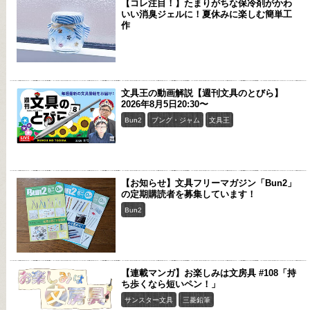
【コレ注目！】たまりがちな保冷剤がかわ
いい消臭ジェルに！夏休みに楽しむ簡単工
作
文具王の動画解説【週刊文具のとびら】
2026年8月5日20:30〜
Bun2
ブング・ジャム
文具王
【お知らせ】文具フリーマガジン「Bun2」
の定期購読者を募集しています！
Bun2
【連載マンガ】お楽しみは文房具 #108「持
ち歩くなら短いペン！」
サンスター文具
三菱鉛筆