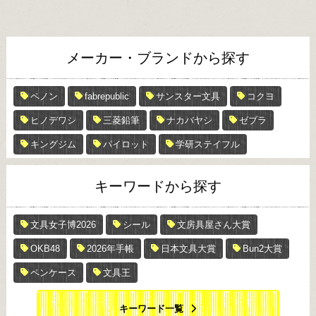
メーカー・ブランドから探す
ペノン
fabrepublic
サンスター文具
コクヨ
ヒノデワシ
三菱鉛筆
ナカバヤシ
ゼブラ
キングジム
パイロット
学研ステイフル
キーワードから探す
文具女子博2026
シール
文房具屋さん大賞
OKB48
2026年手帳
日本文具大賞
Bun2大賞
ペンケース
文具王
キーワード一覧