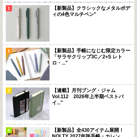
【新製品】クラシックなメタルボデ
ィの4色マルチペン"
【新製品】手帳になじむ限定カラー
「サラサクリップ3C／2+S レト
ロ・..."
【連載】月刊ブング・ジャム
Vol.112 2026年上半期ベストバ
イ..."
【新製品】全430アイテム展開！
NOLTY 2027年版手帳・カレン