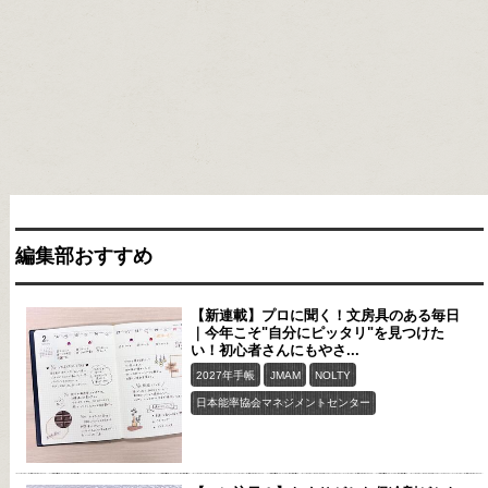
編集部おすすめ
【新連載】プロに聞く！文房具のある毎日
｜今年こそ"自分にピッタリ"を見つけた
い！初心者さんにもやさ...
2027年手帳
JMAM
NOLTY
日本能率協会マネジメントセンター