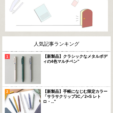
人気記事ランキング
【新製品】クラシックなメタルボデ
ィの4色マルチペン"
【新製品】手帳になじむ限定カラー
「サラサクリップ3C／2+S レト
ロ・..."