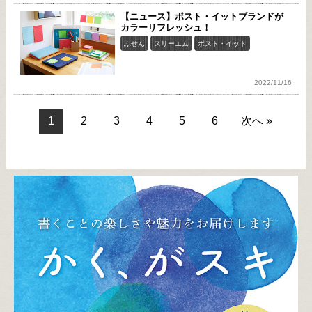
【ニュース】ポスト・イットブランドが
カラーリフレッシュ！
ふせん
スリーエム
ポスト・イット
2022/11/16
1
2
3
4
5
6
次へ »