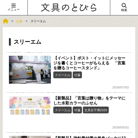
メニュー
検索
スリーエム
記事
スリーエム
【イベント】ポスト・イットにメッセー
ジを書くとコーヒーがもらえる 「言葉
を贈るコーヒースタンド」
スリーエム
付箋
2026/07/02
【新製品】「言葉は贈り物」をテーマに
した水彩カラーのふせん
スリーエム
付箋
文具女子博2026
2026/05/31