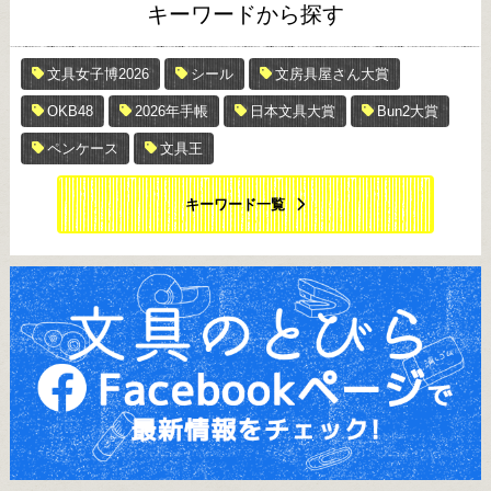
キーワードから探す
文具女子博2026
シール
文房具屋さん大賞
OKB48
2026年手帳
日本文具大賞
Bun2大賞
ペンケース
文具王
キーワード一覧