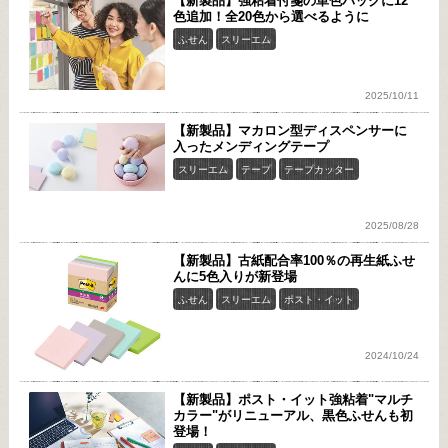
【新製品】強粘着付箋の単色パックに12
色追加！全20色から選べるように
ふせん
スリーエム
2025/10/11
【新製品】マカロン型ディスペンサーに
入ったメンディングテープ
スリーエム
テープ
テープカッター
2025/08/28
【新製品】古紙配合率100％の再生紙ふせ
んに5色入りが新登場
ふせん
スリーエム
ポスト・イット
2024/10/24
【新製品】ポスト・イット強粘着"マルチ
カラー"がリニューアル、黒色ふせんも初
登場！