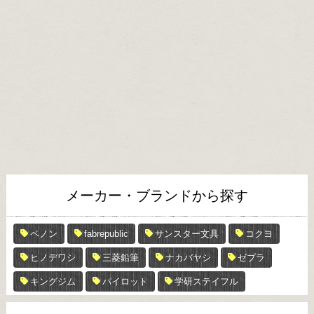
メーカー・ブランドから探す
ペノン
fabrepublic
サンスター文具
コクヨ
ヒノデワシ
三菱鉛筆
ナカバヤシ
ゼブラ
キングジム
パイロット
学研ステイフル