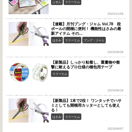
ふせん
スリーエム
2023/11/09
【連載】月刊ブング・ジャム Vol.78 段
ボールの開梱に便利！ 機能性はさみの最
新アイテム その...
はさみ
スリーエム
ブング・ジャム
2023/09/29
【新製品】しっかり粘着し、重量物や衝
撃に耐えるプロ仕様の梱包用テープ
スリーエム
2023/06/16
【新製品】1本で2役！ ワンタッチでハサ
ミとしても開梱用カッターとしても使え
る！
はさみ
スリーエム
2023/06/07