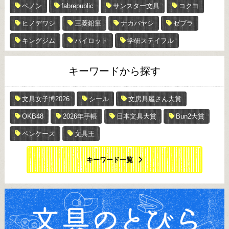
ペノン
fabrepublic
サンスター文具
コクヨ
ヒノデワシ
三菱鉛筆
ナカバヤシ
ゼブラ
キングジム
パイロット
学研ステイフル
キーワードから探す
文具女子博2026
シール
文房具屋さん大賞
OKB48
2026年手帳
日本文具大賞
Bun2大賞
ペンケース
文具王
キーワード一覧