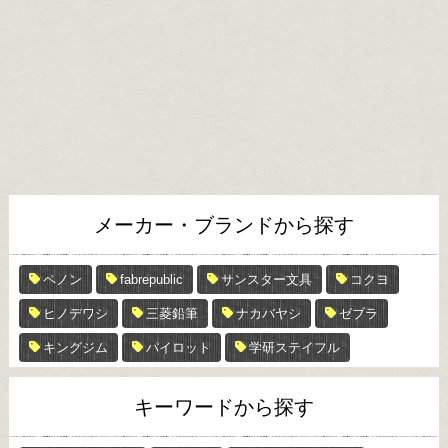
メーカー・ブランドから探す
ペノン
fabrepublic
サンスター文具
コクヨ
ヒノデワシ
三菱鉛筆
ナカバヤシ
ゼブラ
キングジム
パイロット
学研ステイフル
キーワードから探す