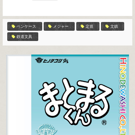
ペンケース
メジャー
定規
文鎮
鉄道文具