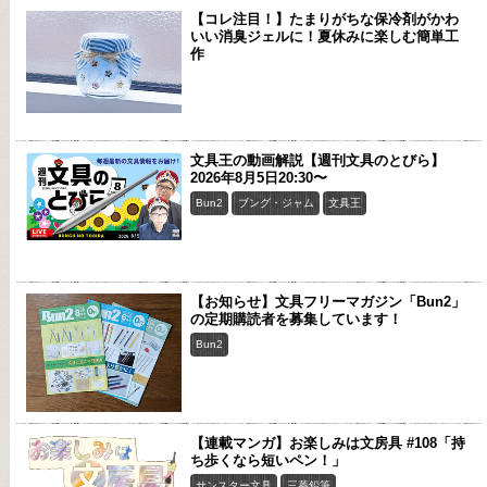
【コレ注目！】たまりがちな保冷剤がかわ
いい消臭ジェルに！夏休みに楽しむ簡単工
作
文具王の動画解説【週刊文具のとびら】
2026年8月5日20:30〜
Bun2
ブング・ジャム
文具王
【お知らせ】文具フリーマガジン「Bun2」
の定期購読者を募集しています！
Bun2
【連載マンガ】お楽しみは文房具 #108「持
ち歩くなら短いペン！」
サンスター文具
三菱鉛筆