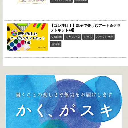
【コレ注目！】親子で楽しむアート＆クラ
フトキット4選
Gakken
シヤチハタ
シール
ステッドラー
色鉛筆