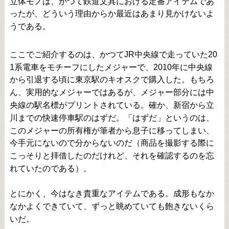
立体モノは、かつて鉄道文具における定番アイテムであ
ったが、どういう理由からか最近はあまり見かけないよ
うである。
ここでご紹介するのは、かつてJR中央線で走っていた20
1系電車をモチーフにしたメジャーで、2010年に中央線
から引退する頃に東京駅のキオスクで購入した。もちろ
ん、実用的なメジャーではあるが、メジャー部分には中
央線の駅名標がプリントされている。確か、新宿から立
川までの快速停車駅のはずだ。「はずだ」というのは、
このメジャーの所有権が筆者から息子に移ってしまい、
今手元にないので分からないのだ（商品を撮影する際に
こっそりと拝借したのだけれど、それを確認するのを忘
れていたのである）。
とにかく、今はなき貴重なアイテムである。成形もなか
なかよくできていて、ずっと眺めていても飽きないくら
いだ。