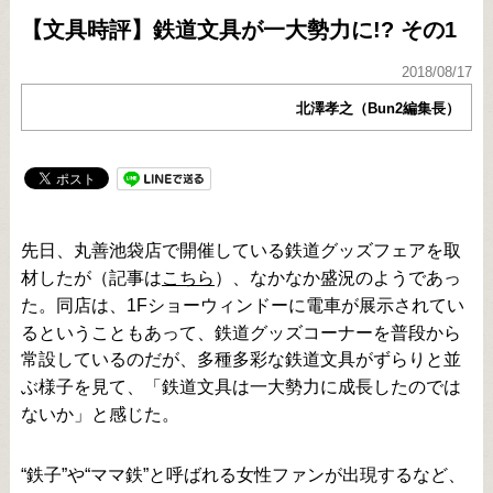
【文具時評】鉄道文具が一大勢力に!? その1
2018/08/17
北澤孝之（Bun2編集長）
先日、丸善池袋店で開催している鉄道グッズフェアを取
材したが（記事は
こちら
）、なかなか盛況のようであっ
た。同店は、1Fショーウィンドーに電車が展示されてい
るということもあって、鉄道グッズコーナーを普段から
常設しているのだが、多種多彩な鉄道文具がずらりと並
ぶ様子を見て、「鉄道文具は一大勢力に成長したのでは
ないか」と感じた。
“鉄子”や“ママ鉄”と呼ばれる女性ファンが出現するなど、