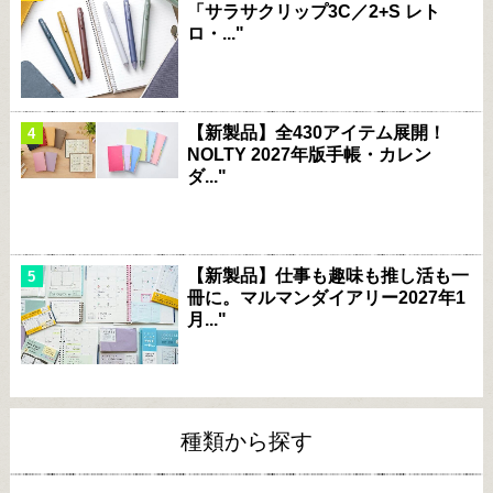
「サラサクリップ3C／2+S レト
ロ・..."
【新製品】全430アイテム展開！
NOLTY 2027年版手帳・カレン
ダ..."
【新製品】仕事も趣味も推し活も一
冊に。マルマンダイアリー2027年1
月..."
種類から探す