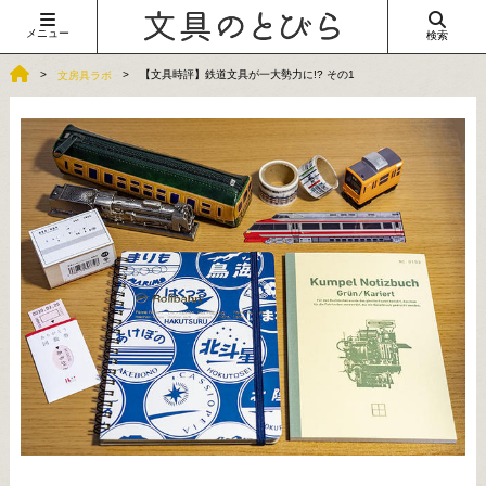
メニュー
検索
【文具時評】鉄道文具が一大勢力に!? その1
文房具ラボ