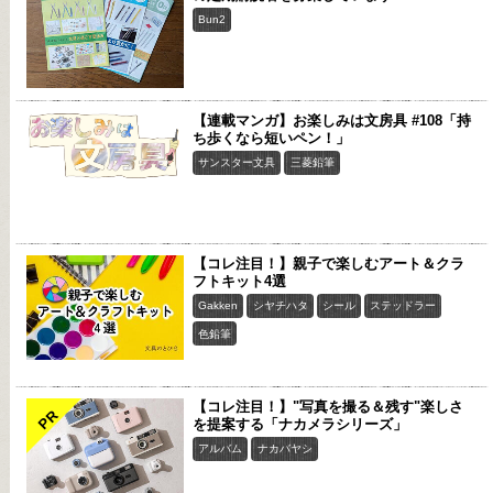
Bun2
【連載マンガ】お楽しみは文房具 #108「持
ち歩くなら短いペン！」
サンスター文具
三菱鉛筆
【コレ注目！】親子で楽しむアート＆クラ
フトキット4選
Gakken
シヤチハタ
シール
ステッドラー
色鉛筆
【コレ注目！】"写真を撮る＆残す"楽しさ
PR
を提案する「ナカメラシリーズ」
アルバム
ナカバヤシ