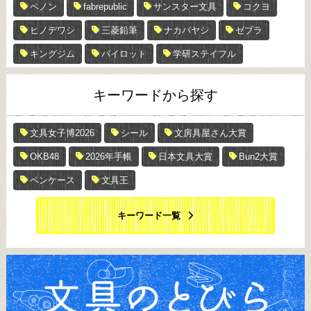
ペノン
fabrepublic
サンスター文具
コクヨ
ヒノデワシ
三菱鉛筆
ナカバヤシ
ゼブラ
キングジム
パイロット
学研ステイフル
キーワードから探す
文具女子博2026
シール
文房具屋さん大賞
OKB48
2026年手帳
日本文具大賞
Bun2大賞
ペンケース
文具王
キーワード一覧