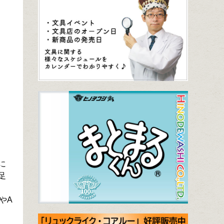
に
足
やA