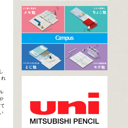
し
くれ
ル
や
って
い