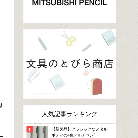
、
す
人気記事ランキング
【新製品】クラシックなメタル
ボディの4色マルチペン"
ー