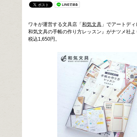
ワキが運営する文具店「
和気文具
」でアートディ
和気文具の手帳の作り方レッスン』がナツメ社より刊
税込1,650円。