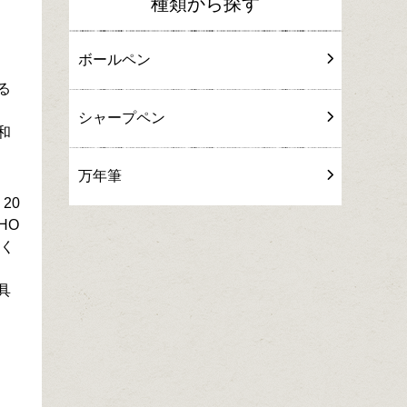
種類から探す
ボールペン
る
シャープペン
和
万年筆
20
HO
なく
具