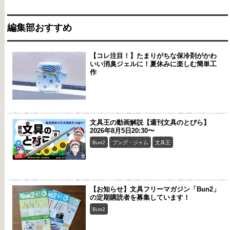
編集部おすすめ
【コレ注目！】たまりがちな保冷剤がかわ
いい消臭ジェルに！夏休みに楽しむ簡単工
作
文具王の動画解説【週刊文具のとびら】
2026年8月5日20:30〜
Bun2
ブング・ジャム
文具王
【お知らせ】文具フリーマガジン「Bun2」
の定期購読者を募集しています！
Bun2