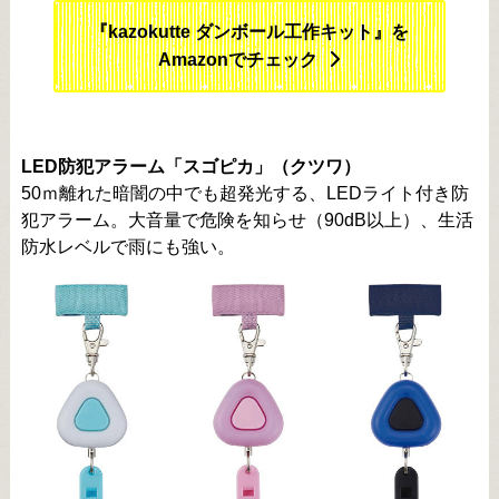
『kazokutte ダンボール工作キット』を
Amazonでチェック
LED防犯アラーム「スゴピカ」（クツワ）
50ｍ離れた暗闇の中でも超発光する、LEDライト付き防
犯アラーム。大音量で危険を知らせ（90dB以上）、生活
防水レベルで雨にも強い。