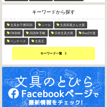
キーワードから探す
文具女子博2026
シール
文房具屋さん大賞
OKB48
2026年手帳
日本文具大賞
Bun2大賞
ペンケース
文具王
キーワード一覧