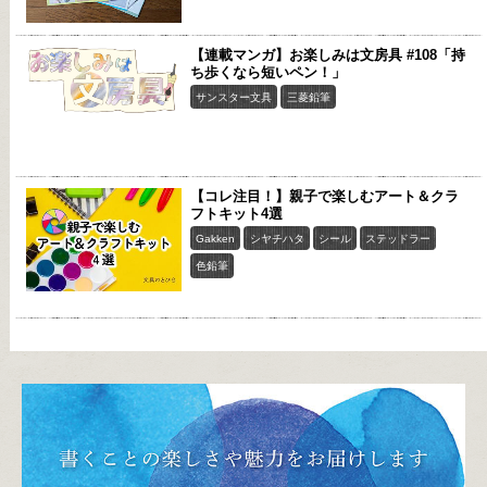
【連載マンガ】お楽しみは文房具 #108「持
ち歩くなら短いペン！」
サンスター文具
三菱鉛筆
【コレ注目！】親子で楽しむアート＆クラ
フトキット4選
Gakken
シヤチハタ
シール
ステッドラー
色鉛筆