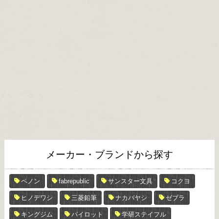
メーカー・ブランドから探す
ペノン
fabrepublic
サンスター文具
コクヨ
ヒノデワシ
三菱鉛筆
ナカバヤシ
ゼブラ
キングジム
パイロット
学研ステイフル