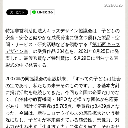
2021/08/26
特定非営利活動法人キッズデザイン協議会は、子どもの
安全・安心と健やかな成長発達に役立つ優れた製品・空
間・サービス・研究活動などを顕彰する「
第15回キッズ
デザイン賞
」の受賞作品 234点を、2021年8月25日に発
表した。最優秀賞など特別賞は、9月29日に開催する表
彰式の中で発表する。
2007年の同協議会の創設以来、「すべての子どもは社会
の宝であり、私たちの未来そのものです。」を基本方針
に掲げ活動を継続してきた。今回も全国の企業だけでな
く、自治体や教育機関・ NPO など様々な団体から応募
があり、累計で応募数は5,785点、受賞数は3,439点とな
った。今回は、新型コロナウイルスの感染拡大という状
況に対し、子どもが本来備えている感受性、想像力、対
応力が生み出す「生き抜く力」に焦点を当て、それをサ