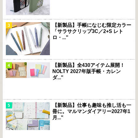
【新製品】手帳になじむ限定カラー
「サラサクリップ3C／2+S レト
ロ・..."
【新製品】全430アイテム展開！
NOLTY 2027年版手帳・カレン
ダ..."
【新製品】仕事も趣味も推し活も一
冊に。マルマンダイアリー2027年1
月..."