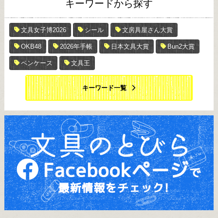
キーワードから探す
文具女子博2026
シール
文房具屋さん大賞
OKB48
2026年手帳
日本文具大賞
Bun2大賞
ペンケース
文具王
キーワード一覧