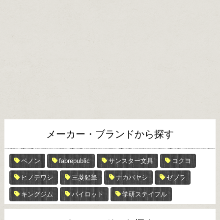
メーカー・ブランドから探す
ペノン
fabrepublic
サンスター文具
コクヨ
ヒノデワシ
三菱鉛筆
ナカバヤシ
ゼブラ
キングジム
パイロット
学研ステイフル