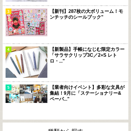
【新刊】287枚の大ボリューム！モ
ンチッチのシールブック"
【新製品】手帳になじむ限定カラー
「サラサクリップ3C／2+S レト
ロ・..."
【業者向けイベント】多彩な文具が
集結！9月に「ステーショナリー&
ペーパ..."