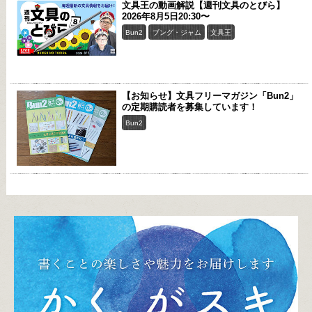
文具王の動画解説【週刊文具のとびら】
2026年8月5日20:30〜
Bun2
ブング・ジャム
文具王
【お知らせ】文具フリーマガジン「Bun2」
の定期購読者を募集しています！
Bun2