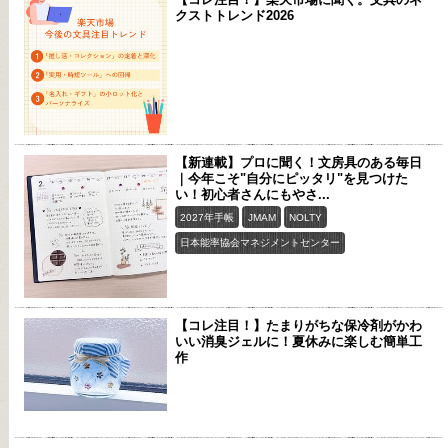
クストトレンド2026
【新連載】プロに聞く！文房具のある毎日
｜今年こそ"自分にピッタリ"を見つけた
い！初心者さんにもやさ...
2027年手帳
JMAM
NOLTY
日本能率協会マネジメントセンター
【コレ注目！】たまりがちな保冷剤がかわ
いい消臭ジェルに！夏休みに楽しむ簡単工
作