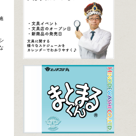
施
シ
な