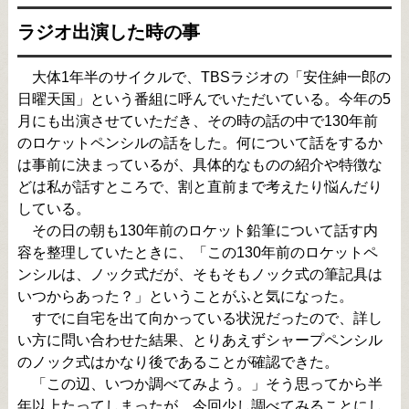
ラジオ出演した時の事
大体1年半のサイクルで、TBSラジオの「安住紳一郎の
日曜天国」という番組に呼んでいただいている。今年の5
月にも出演させていただき、その時の話の中で130年前
のロケットペンシルの話をした。何について話をするか
は事前に決まっているが、具体的なものの紹介や特徴な
どは私が話すところで、割と直前まで考えたり悩んだり
している。
その日の朝も130年前のロケット鉛筆について話す内
容を整理していたときに、「この130年前のロケットペ
ンシルは、ノック式だが、そもそもノック式の筆記具は
いつからあった？」ということがふと気になった。
すでに自宅を出て向かっている状況だったので、詳し
い方に問い合わせた結果、とりあえずシャープペンシル
のノック式はかなり後であることが確認できた。
「この辺、いつか調べてみよう。」そう思ってから半
年以上たってしまったが、今回少し調べてみることにし