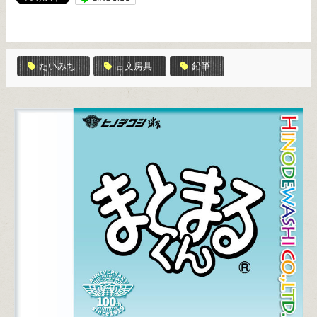
たいみち
古文房具
鉛筆