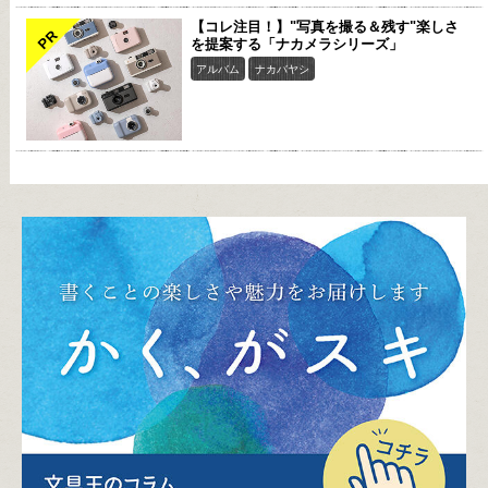
【コレ注目！】"写真を撮る＆残す"楽しさ
PR
を提案する「ナカメラシリーズ」
アルバム
ナカバヤシ