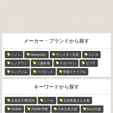
メーカー・ブランドから探す
ペノン
fabrepublic
サンスター文具
コクヨ
ヒノデワシ
三菱鉛筆
ナカバヤシ
ゼブラ
キングジム
パイロット
学研ステイフル
キーワードから探す
文具女子博2026
シール
文房具屋さん大賞
OKB48
2026年手帳
日本文具大賞
Bun2大賞