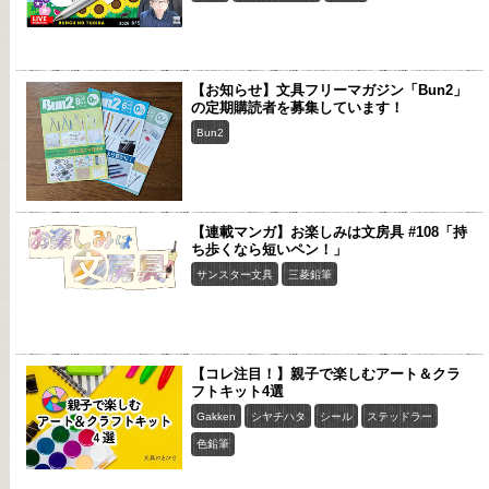
【お知らせ】文具フリーマガジン「Bun2」
の定期購読者を募集しています！
Bun2
【連載マンガ】お楽しみは文房具 #108「持
ち歩くなら短いペン！」
サンスター文具
三菱鉛筆
【コレ注目！】親子で楽しむアート＆クラ
フトキット4選
Gakken
シヤチハタ
シール
ステッドラー
色鉛筆