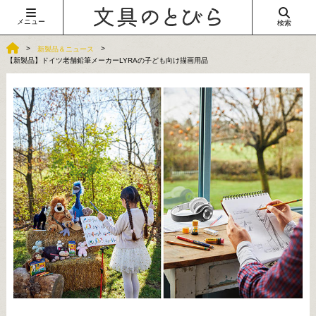
メニュー
検索
新製品＆ニュース
【新製品】ドイツ老舗鉛筆メーカーLYRAの子ども向け描画用品