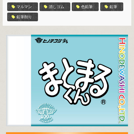
マルマン
消しゴム
色鉛筆
鉛筆
鉛筆削り