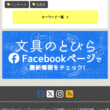
ペンケース
文具王
キーワード一覧
｜
｜
｜
文具のとびらとは？
プライバシーポリシー
広告掲載について
文具新製品情報、ニュース募