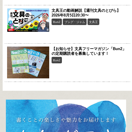
文具王の動画解説【週刊文具のとびら】
2026年8月5日20:30〜
Bun2
ブング・ジャム
文具王
【お知らせ】文具フリーマガジン「Bun2」
の定期購読者を募集しています！
Bun2