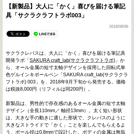
【新製品】大人に「かく」喜びを届ける筆記
具「サクラクラフトラボ003」
2018/08/06
サクラクレパスは、大人に「かく」喜びを届ける筆記具
開発ラボ「
SAKURA craft_lab(サクラクラフトラボ)
」か
ら、オール金属の短寸太軸デザインを採用した回転式単
色ゲルインキボールペン「SAKURA craft_lab(サクラクラ
フトラボ) 003」を、2018年9月下旬から発売する。価格
は税抜8,000円（リフィルは同200円）。
新製品は、男性的で存在感のあるオール金属の短寸太軸
デザイン（全長110mm／ 軸径13mm）。太く短い形状
は、大きな手の動きに適した形状で、クレパスのように
大きなストライドで「かく」ことを楽しんでもらえるよ
う、ボール径は0.8mmで設計した。ボディの金属は無垢