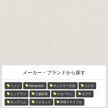
メーカー・ブランドから探す
ペノン
fabrepublic
サンスター文具
コクヨ
ヒノデワシ
三菱鉛筆
ナカバヤシ
ゼブラ
キングジム
パイロット
学研ステイフル