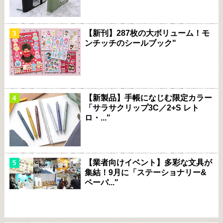
【新刊】287枚の大ボリューム！モ
ンチッチのシールブック"
【新製品】手帳になじむ限定カラー
「サラサクリップ3C／2+S レト
ロ・..."
【業者向けイベント】多彩な文具が
集結！9月に「ステーショナリー&
ペーパ..."