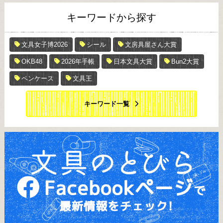
キーワードから探す
文具女子博2026
シール
文房具屋さん大賞
OKB48
2026年手帳
日本文具大賞
Bun2大賞
ペンケース
文具王
キーワード一覧