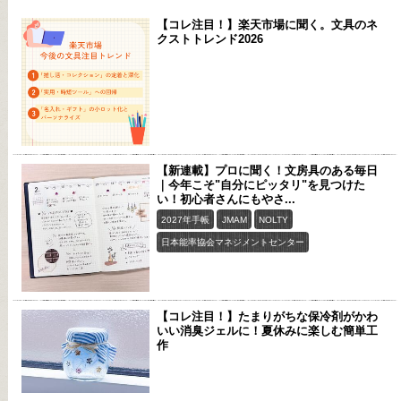
【コレ注目！】楽天市場に聞く。文具のネ
クストトレンド2026
【新連載】プロに聞く！文房具のある毎日
｜今年こそ"自分にピッタリ"を見つけた
い！初心者さんにもやさ...
2027年手帳
JMAM
NOLTY
日本能率協会マネジメントセンター
【コレ注目！】たまりがちな保冷剤がかわ
いい消臭ジェルに！夏休みに楽しむ簡単工
作