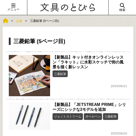
メニュー
検索
三菱鉛筆 (5ページ目)
記事
三菱鉛筆 (5ページ目)
【新製品】キット付きオンラインレッス
ン「ラキット」に水彩スケッチで街の風
景を描く新レッスン
三菱鉛筆
2025/06/21
【新製品】「JETSTREAM PRIME」シリ
ーズにシックな2モデルを追加
ジェットストリーム
ボールペン
三菱鉛筆
2025/06/20