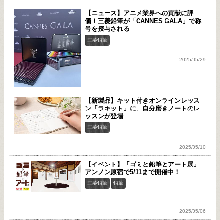
【ニュース】アニメ業界への貢献に評
価！三菱鉛筆が「CANNES GALA」で称
号を授与される
三菱鉛筆
2025/05/29
【新製品】キット付きオンラインレッス
ン「ラキット」に、自分磨きノートのレ
ッスンが登場
三菱鉛筆
2025/05/10
【イベント】「ゴミと鉛筆とアート展」
アンノン原宿で5/11まで開催中！
三菱鉛筆
鉛筆
2025/05/06