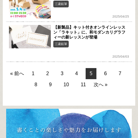
三菱鉛筆
2025/04/25
【新製品】キット付きオンラインレッス
ン「ラキット」に、和モダンカリグラフ
ィーの新レッスンが登場
三菱鉛筆
2025/04/03
« 前へ
1
2
3
4
5
6
7
8
9
10
11
次へ »