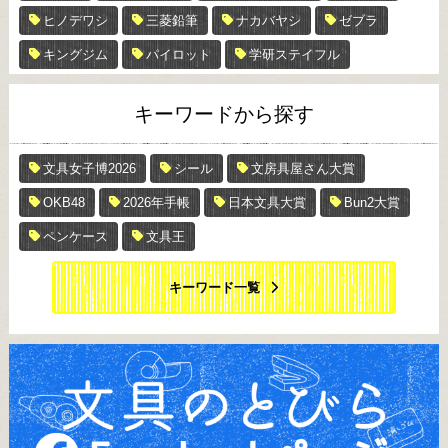
ヒノデワシ
三菱鉛筆
ナカバヤシ
ゼブラ
キングジム
パイロット
学研ステイフル
キーワードから探す
文具女子博2026
シール
文房具屋さん大賞
OKB48
2026年手帳
日本文具大賞
Bun2大賞
ペンケース
文具王
キーワード一覧