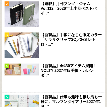
【連載】月刊ブング・ジャム
Vol.112 2026年上半期ベストバ
イ..."
【新製品】手帳になじむ限定カラー
「サラサクリップ3C／2+S レト
ロ・..."
【新製品】全430アイテム展開！
NOLTY 2027年版手帳・カレン
ダ..."
【新製品】仕事も趣味も推し活も一
冊に。マルマンダイアリー2027年1
月..."