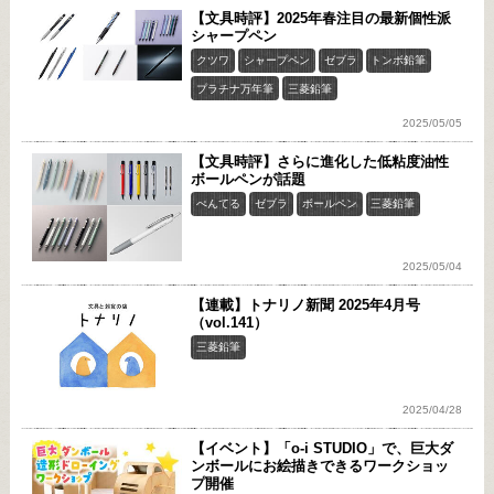
【文具時評】2025年春注目の最新個性派
シャープペン
クツワ
シャープペン
ゼブラ
トンボ鉛筆
プラチナ万年筆
三菱鉛筆
2025/05/05
【文具時評】さらに進化した低粘度油性
ボールペンが話題
ぺんてる
ゼブラ
ボールペン
三菱鉛筆
2025/05/04
【連載】トナリノ新聞 2025年4月号
（vol.141）
三菱鉛筆
2025/04/28
【イベント】「o-i STUDIO」で、巨大ダ
ンボールにお絵描きできるワークショッ
プ開催