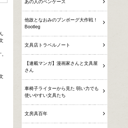
あの人のペンケース
他故となおみのブンボーグ大作戦！
Bootleg
ん
文
文具店トラベルノート
す。
【連載マンガ】漫画家さんと文具屋
さん
文
車椅子ライターから見た 弱い力でも
使いやすい文具たち
文房具百年