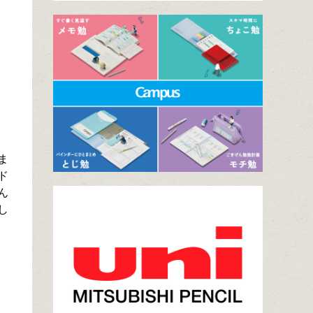
ま
ド
ん
し