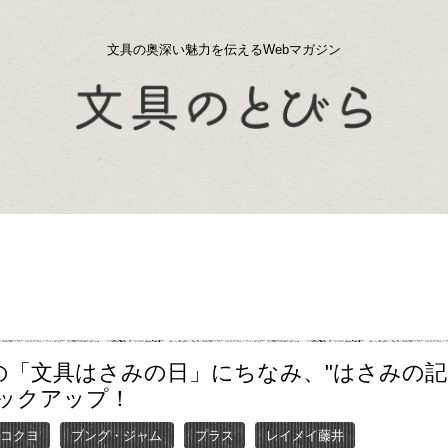
文具の奥深い魅力を伝えるWebマガジン
日の「文具はさみの日」にちなみ、"はさみの記
ピックアップ！
コクヨ
ブング・ジャム
プラス
レイメイ藤井