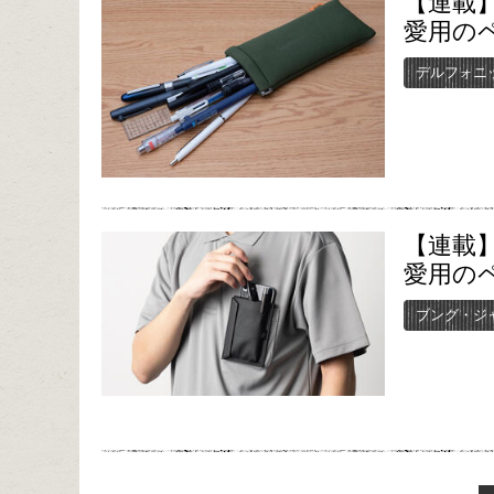
【連載】
愛用のペ
デルフォニ
【連載】
愛用のペ
ブング・ジ