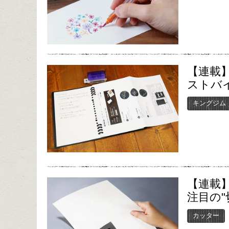
【連載】
ストバイ
キングジム
【連載】
注目の"
カッター