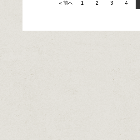
« 前へ
1
2
3
4