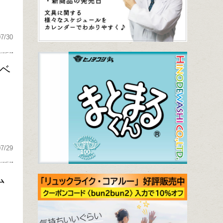
07/30
期ベ
07/29
ム