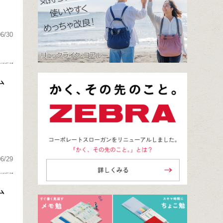
06/30
ム
06/29
ム