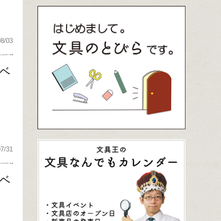
08/03
期ベ
07/31
期ベ