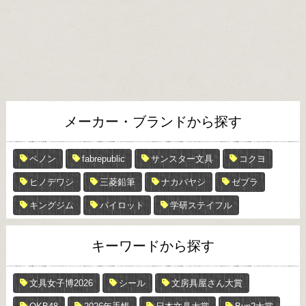
メーカー・ブランドから探す
ペノン
fabrepublic
サンスター文具
コクヨ
ヒノデワシ
三菱鉛筆
ナカバヤシ
ゼブラ
キングジム
パイロット
学研ステイフル
キーワードから探す
文具女子博2026
シール
文房具屋さん大賞