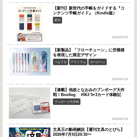
【新刊】新世代の手帳をガイドする『コ
ンテンツ手帳ガイド』（Kindle版）
新刊
2026/07/10
【新製品】「フローチューン」に空模様
を表現した限定デザイン
ぺんてる
アストラム
ボールペン
2026/07/10
【連載】他故となおみのブンボーグ大作
戦！Bootleg #063 5×3カード体験記
ブンボーグ大作戦
2026/07/10
文具王の動画解説【週刊文具のとびら】
2026年7月9日20:30〜