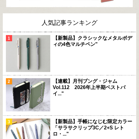
人気記事ランキング
【新製品】クラシックなメタルボデ
ィの4色マルチペン"
【連載】月刊ブング・ジャム
Vol.112 2026年上半期ベストバ
イ..."
【新製品】手帳になじむ限定カラー
「サラサクリップ3C／2+S レト
ロ・..."