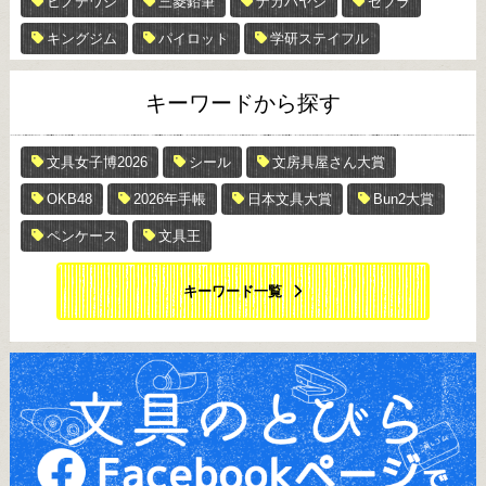
ヒノデワシ
三菱鉛筆
ナカバヤシ
ゼブラ
キングジム
パイロット
学研ステイフル
キーワードから探す
文具女子博2026
シール
文房具屋さん大賞
OKB48
2026年手帳
日本文具大賞
Bun2大賞
ペンケース
文具王
キーワード一覧