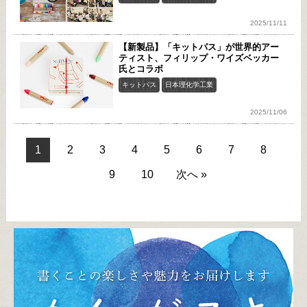
2025/11/11
【新製品】「キットパス」が世界的アー
ティスト、フィリップ・ワイズベッカー
氏とコラボ
キットパス
日本理化学工業
2025/11/06
1
2
3
4
5
6
7
8
9
10
次へ »