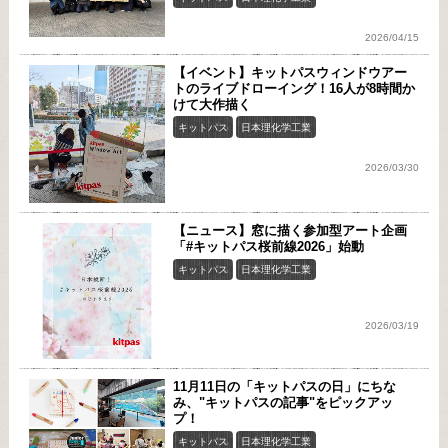
2026/04/15
【イベント】キットパスウィンドウアー
トのライブドローイング！16人が8時間か
けて大作描く
キットパス
日本理化学工業
2026/03/30
【ニュース】窓に描く参加型アート企画
「#キットパス桜前線2026」始動
キットパス
日本理化学工業
2026/03/19
11月11日の「キットパスの日」にちな
み、"キットパスの記事"をピックアッ
プ！
キットパス
日本理化学工業