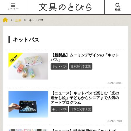
メニュー
検索
キットパス
記事
キットパス
【新製品】ムーミンデザインの「キット
NEW
パス」
キットパス
日本理化学工業
2026/08/08
【ニュース】キットパスで楽しむ「光の
透かし絵」子どもからシニアまで人気の
アートプログラム
キットパス
日本理化学工業
2026/07/01