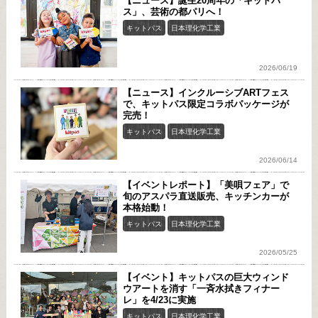
【ニュース】誕生20周年の「キットパ
ス」、芸術の都パリへ！
キットパス
日本理化学工業
2026/06/19
【ニュース】インクルーシブARTフェス
で、キットパス限定コラボパッケージが
完売！
キットパス
日本理化学工業
2026/06/14
【イベントレポート】「美唄フェア」で
旬のアスパラ直送販売、キッチンカーが
本格始動！
キットパス
日本理化学工業
2026/05/25
【イベント】キットパスの巨大ウィンド
ウアートを消す「一斉水拭きフィナー
レ」を4/23に実施
キットパス
日本理化学工業