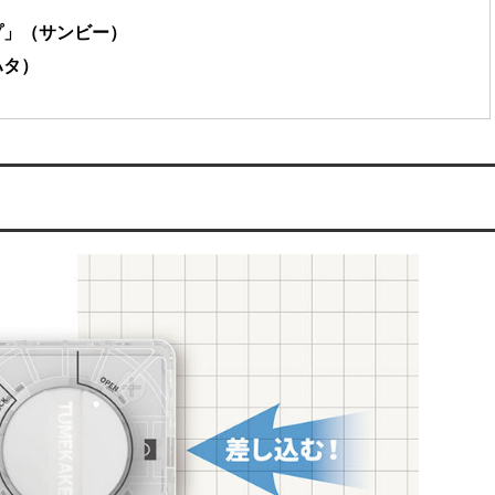
プ」（サンビー）
ハタ）
）