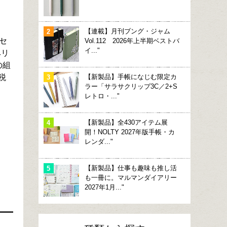
【連載】月刊ブング・ジャム
セ
Vol.112 2026年上半期ベストバ
イ..."
ヘリ
の組
【新製品】手帳になじむ限定カ
税
ラー「サラサクリップ3C／2+S
レトロ・..."
【新製品】全430アイテム展
開！NOLTY 2027年版手帳・カ
レンダ..."
【新製品】仕事も趣味も推し活
も一冊に。マルマンダイアリー
2027年1月..."