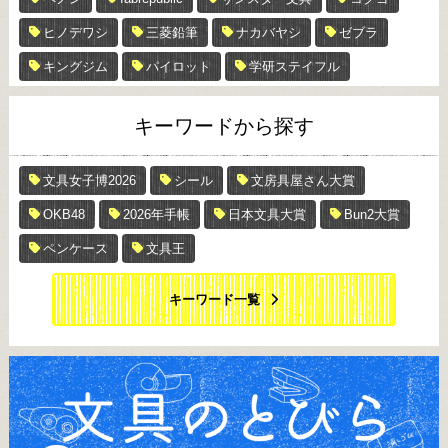
ヒノデワシ
三菱鉛筆
ナカバヤシ
ゼブラ
キングジム
パイロット
学研ステイフル
キーワードから探す
文具女子博2026
シール
文房具屋さん大賞
OKB48
2026年手帳
日本文具大賞
Bun2大賞
ペンケース
文具王
キーワード一覧