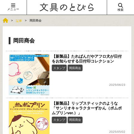
メニュー
検索
岡田商会
記事
岡田商会
【新製品】たれぱんだやアフロ犬が日付
をお知らせする日付印コレクション
スタンプ
岡田商会
2025/06/23
【新製品】リップスティックのような
「サンリオキャラクターずかん（ポムポ
ムプリンver.）」
スタンプ
岡田商会
2025/05/02