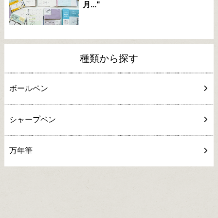
月..."
種類から探す
ボールペン
シャープペン
万年筆