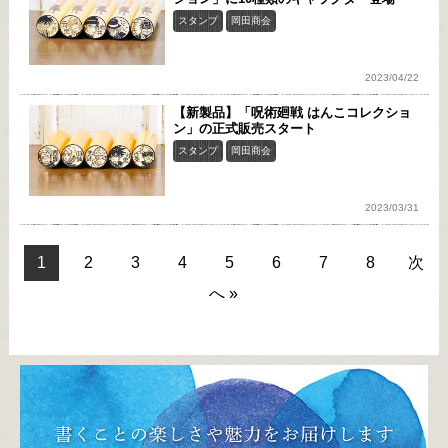
スタンプ
岡田商会
2023/04/22
【新製品】「呪術廻戦 はんこコレクショ
ン」の正式販売スタート
スタンプ
岡田商会
2023/03/31
1
2
3
4
5
6
7
8
次
へ »