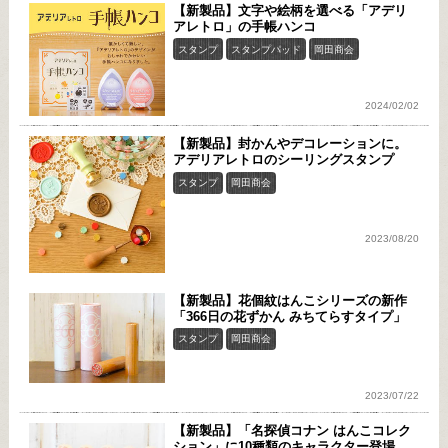
【新製品】文字や絵柄を選べる「アデリ
アレトロ」の手帳ハンコ
スタンプ
スタンプパッド
岡田商会
2024/02/02
【新製品】封かんやデコレーションに。
アデリアレトロのシーリングスタンプ
スタンプ
岡田商会
2023/08/20
【新製品】花個紋はんこシリーズの新作
「366日の花ずかん みちてらすタイプ」
スタンプ
岡田商会
2023/07/22
【新製品】「名探偵コナン はんこコレク
ション」に10種類のキャラクター登場