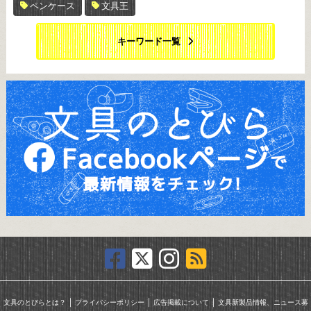
ペンケース
文具王
キーワード一覧
｜
｜
｜
文具のとびらとは？
プライバシーポリシー
広告掲載について
文具新製品情報、ニュース募