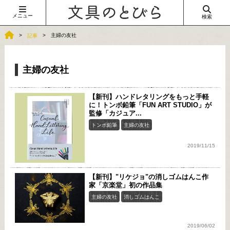
メニュー
検索
主婦の友社
記事
主婦の友社
【新刊】ハンドレタリングをもっと手軽
に！トンボ鉛筆「FUN ART STUDIO」が
監修「カジュア...
トンボ鉛筆
主婦の友社
2019/11/15
【新刊】"リケジョ"の消しゴムはんこ作
家「京楽堂」初の作品集
主婦の友社
消しゴムはんこ
2019/06/02