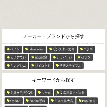
メーカー・ブランドから探す
ペノン
fabrepublic
サンスター文具
コクヨ
ヒノデワシ
三菱鉛筆
ナカバヤシ
ゼブラ
キングジム
パイロット
学研ステイフル
キーワードから探す
文具女子博2026
シール
文房具屋さん大賞
OKB48
2026年手帳
日本文具大賞
Bun2大賞