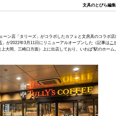
文具のとびら編集
ェーン店「タリーズ」がコラボしたカフェと文房具のコラボ店
店
が2022年3月11日にリニューアルオープンした（記事は
こ
」
（上大岡、三崎口方面）上に出店しており、いわば“駅のホーム