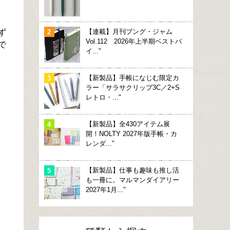
ず
【連載】月刊ブング・ジャム
Vol.112 2026年上半期ベストバ
で
イ..."
【新製品】手帳になじむ限定カ
ラー「サラサクリップ3C／2+S
レトロ・..."
【新製品】全430アイテム展
開！NOLTY 2027年版手帳・カ
レンダ..."
【新製品】仕事も趣味も推し活
も一冊に。マルマンダイアリー
2027年1月..."