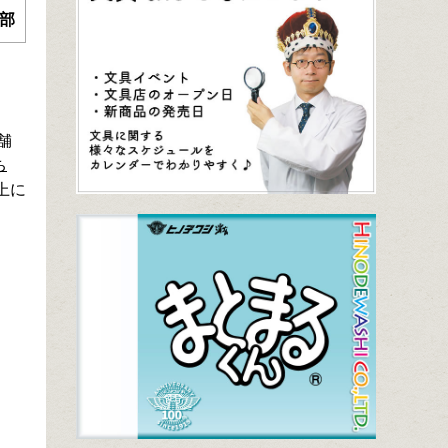
部
舗
ち
上に