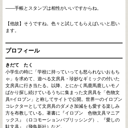
――手帳とスタンプは相性がいいですからね。
【他故】そうですね。色々と試してもらえばいいと思い
ます。
プロフィール
きだて たく
小学生の時に「学校に持っていっても怒られないおもち
ゃ」を求めて、遊べる文房具・珍妙なギミックの付いた
文房具に行き当たる。以降、とにかく馬鹿馬鹿しいモノ
ばかり探し続けているうちに集まった文房具を「色物文
具=イロブン」と称してサイトで公開。世界一のイロブン
コレクターとして文房具のダメさ加減をも愛する楽しみ
方を布教している。著書に『イロブン 色物文具マニア
ックス』（ロコモーションパブリッシング）、『愛しの
駄文具』（飛鳥新社）など。