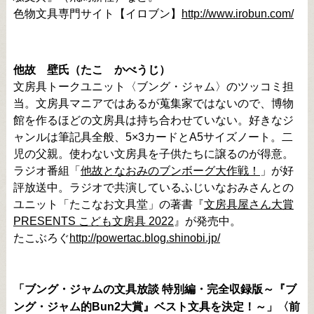
色物文具専門サイト【イロブン】
http://www.irobun.com/
他故 壁氏（たこ かべうじ）
文房具トークユニット〈ブング・ジャム〉のツッコミ担
当。文房具マニアではあるが蒐集家ではないので、博物
館を作るほどの文房具は持ち合わせていない。好きなジ
ャンルは筆記具全般、5×3カードとA5サイズノート。二
児の父親。使わない文房具を子供たちに譲るのが得意。
ラジオ番組「
他故となおみのブンボーグ大作戦！
」が好
評放送中。ラジオで共演しているふじいなおみさんとの
ユニット「たこなお文具堂」の著書『
文房具屋さん大賞
PRESENTS こども文房具 2022
』が発売中。
たこぶろぐ
http://powertac.blog.shinobi.jp/
「ブング・ジャムの文具放談 特別編・完全収録版～『ブ
ング・ジャム的Bun2大賞』ベスト文具を決定！～」〈前