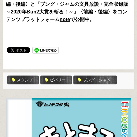
編・後編〉と「ブング・ジャムの文具放談・完全収録版
～2020年Bun2大賞を斬る！～」〈前編・後編〉をコン
テンツプラットフォーム
note
で公開中。
スタンプ
ビバリー
ブング・ジャム