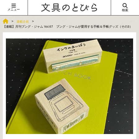
メニュー
検索
連載企画
【連載】月刊ブング・ジャム Vol.67 ブング・ジャムが愛用する手帳＆手帳グッズ（その3）