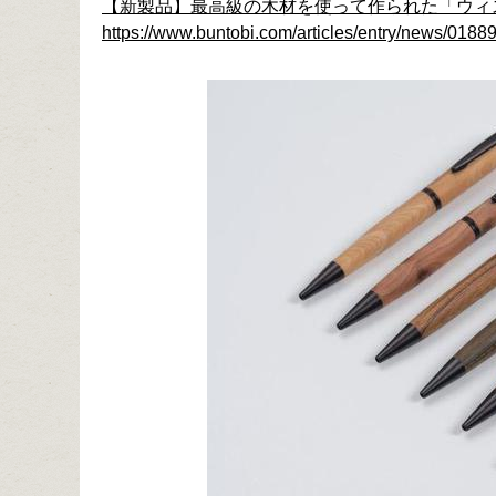
【新製品】最高級の木材を使って作られた「ウィ
https://www.buntobi.com/articles/entry/news/01889