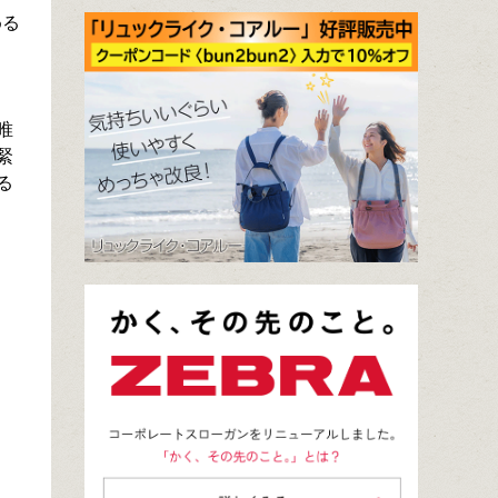
める
唯
緊
る