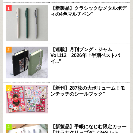
【新製品】クラシックなメタルボデ
ィの4色マルチペン"
【連載】月刊ブング・ジャム
Vol.112 2026年上半期ベストバ
イ..."
【新刊】287枚の大ボリューム！モ
ンチッチのシールブック"
【新製品】手帳になじむ限定カラー
「サラサクリップ3C／2+S レト