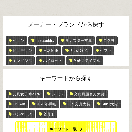
メーカー・ブランドから探す
ペノン
fabrepublic
サンスター文具
コクヨ
ヒノデワシ
三菱鉛筆
ナカバヤシ
ゼブラ
キングジム
パイロット
学研ステイフル
キーワードから探す
文具女子博2026
シール
文房具屋さん大賞
OKB48
2026年手帳
日本文具大賞
Bun2大賞
ペンケース
文具王
キーワード一覧