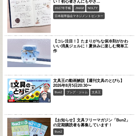
い！初心者さんにもやさ...
2027年手帳
JMAM
NOLTY
日本能率協会マネジメントセンター
【コレ注目！】たまりがちな保冷剤がかわ
いい消臭ジェルに！夏休みに楽しむ簡単工
作
文具王の動画解説【週刊文具のとびら】
2026年8月5日20:30〜
Bun2
ブング・ジャム
文具王
【お知らせ】文具フリーマガジン「Bun2」
の定期購読者を募集しています！
Bun2