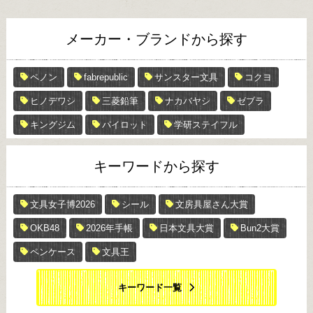
メーカー・ブランドから探す
ペノン
fabrepublic
サンスター文具
コクヨ
ヒノデワシ
三菱鉛筆
ナカバヤシ
ゼブラ
キングジム
パイロット
学研ステイフル
キーワードから探す
文具女子博2026
シール
文房具屋さん大賞
OKB48
2026年手帳
日本文具大賞
Bun2大賞
ペンケース
文具王
キーワード一覧