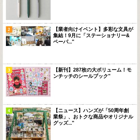
【業者向けイベント】多彩な文具が
集結！9月に「ステーショナリー&
ペーパ..."
【新刊】287枚の大ボリューム！モ
ンチッチのシールブック"
【ニュース】ハンズが「50周年創
業祭」、おトクな商品やオリジナル
グッズ..."