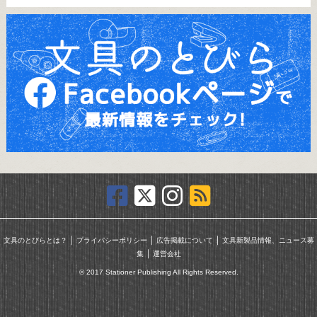
｜
｜
｜
文具のとびらとは？
プライバシーポリシー
広告掲載について
文具新製品情報、ニュース募
｜
集
運営会社
© 2017 Stationer Publishing All Rights Reserved.