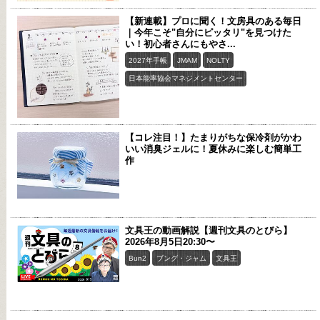
【新連載】プロに聞く！文房具のある毎日
｜今年こそ"自分にピッタリ"を見つけた
い！初心者さんにもやさ...
2027年手帳
JMAM
NOLTY
日本能率協会マネジメントセンター
【コレ注目！】たまりがちな保冷剤がかわ
いい消臭ジェルに！夏休みに楽しむ簡単工
作
文具王の動画解説【週刊文具のとびら】
2026年8月5日20:30〜
Bun2
ブング・ジャム
文具王