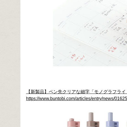
【新製品】ペン先クリアな細字「モノグラフライ
https://www.buntobi.com/articles/entry/news/01625