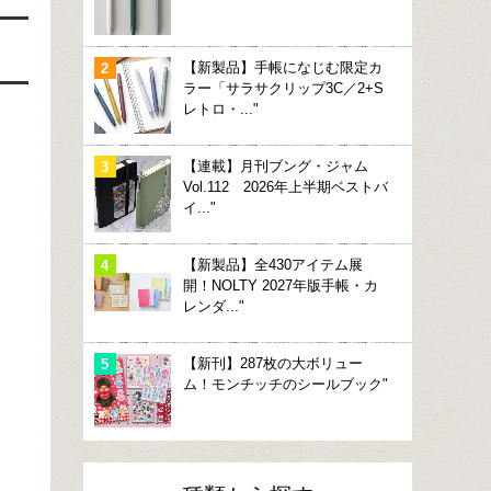
【新製品】手帳になじむ限定カ
ラー「サラサクリップ3C／2+S
レトロ・..."
【連載】月刊ブング・ジャム
Vol.112 2026年上半期ベストバ
イ..."
【新製品】全430アイテム展
開！NOLTY 2027年版手帳・カ
レンダ..."
【新刊】287枚の大ボリュー
ム！モンチッチのシールブック"