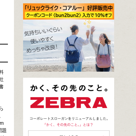
料
吐
書
ら
。
m
問題