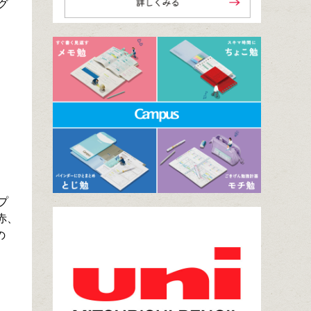
グ
プ
赤、
の