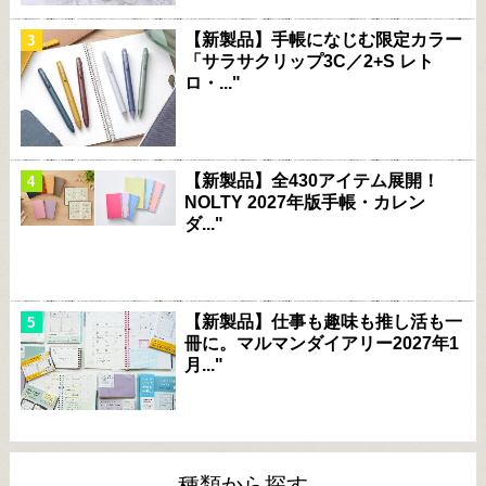
【新製品】手帳になじむ限定カラー
「サラサクリップ3C／2+S レト
ロ・..."
【新製品】全430アイテム展開！
NOLTY 2027年版手帳・カレン
ダ..."
【新製品】仕事も趣味も推し活も一
冊に。マルマンダイアリー2027年1
月..."
種類から探す