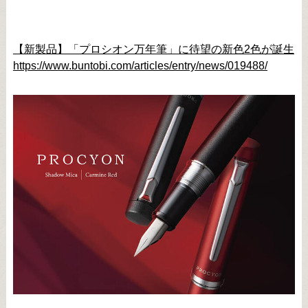
【新製品】「プロシオン万年筆」に待望の新色2色が誕生
https://www.buntobi.com/articles/entry/news/019488/