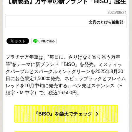
【新製品】万年筆の新ブランド「BISO」誕生
2025/09/24
文具のとびら編集部
プラチナ万年筆
“毎日に、さりげなく寄り添う万年
は、
筆”をテーマに新ブランド「BISO」を発売。ミスティッ
クパープルとスパークルミントグリーンを2025年8月30
日に各色限定1,500本発売。ネビュラブラックとフレイム
レッドを10月中旬に発売する。ペン先はステンレス（F
細字・M 中字）で、税込16,500円。
『BISO』を楽天でチェック