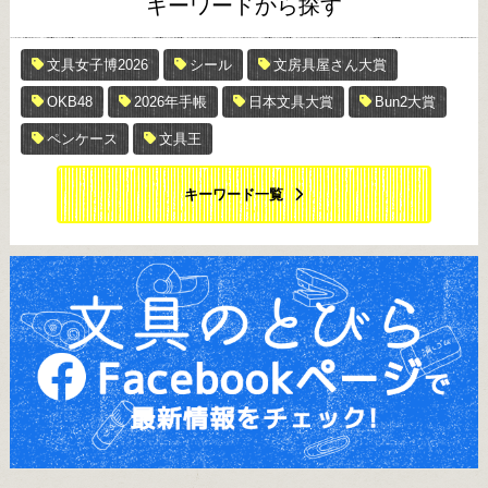
キーワードから探す
文具女子博2026
シール
文房具屋さん大賞
OKB48
2026年手帳
日本文具大賞
Bun2大賞
ペンケース
文具王
キーワード一覧