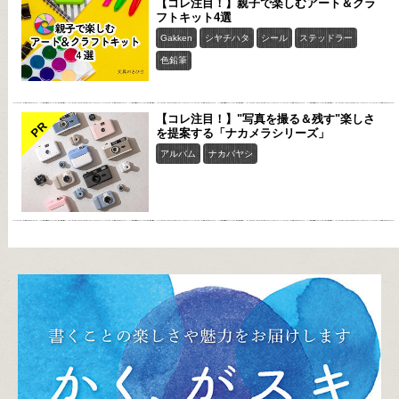
【コレ注目！】親子で楽しむアート＆クラ
フトキット4選
Gakken
シヤチハタ
シール
ステッドラー
色鉛筆
【コレ注目！】"写真を撮る＆残す"楽しさ
PR
を提案する「ナカメラシリーズ」
アルバム
ナカバヤシ