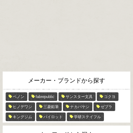
メーカー・ブランドから探す
ペノン
fabrepublic
サンスター文具
コクヨ
ヒノデワシ
三菱鉛筆
ナカバヤシ
ゼブラ
キングジム
パイロット
学研ステイフル