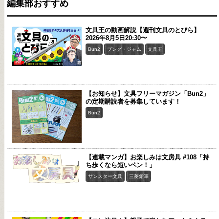
編集部おすすめ
文具王の動画解説【週刊文具のとびら】
2026年8月5日20:30〜
Bun2
ブング・ジャム
文具王
【お知らせ】文具フリーマガジン「Bun2」
の定期購読者を募集しています！
Bun2
【連載マンガ】お楽しみは文房具 #108「持
ち歩くなら短いペン！」
サンスター文具
三菱鉛筆