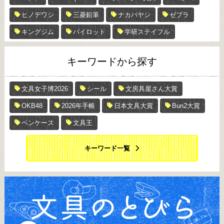
ヒノデワシ
三菱鉛筆
ナカバヤシ
ゼブラ
キングジム
パイロット
学研ステイフル
キーワードから探す
文具女子博2026
シール
文房具屋さん大賞
OKB48
2026年手帳
日本文具大賞
Bun2大賞
ペンケース
文具王
キーワード一覧