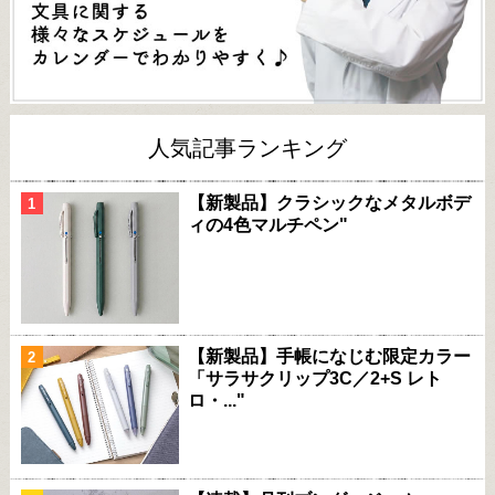
人気記事ランキング
【新製品】クラシックなメタルボデ
ィの4色マルチペン"
【新製品】手帳になじむ限定カラー
「サラサクリップ3C／2+S レト
ロ・..."