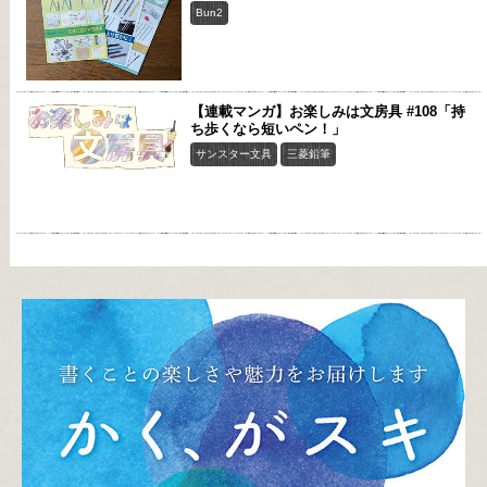
Bun2
【連載マンガ】お楽しみは文房具 #108「持
ち歩くなら短いペン！」
サンスター文具
三菱鉛筆