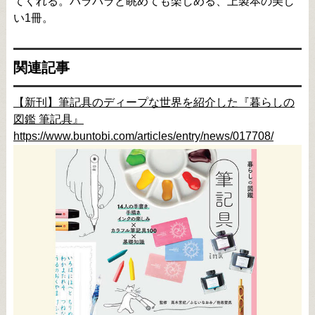
てくれる。パラパラと眺めても楽しめる、上製本の美し
い1冊。
関連記事
【新刊】筆記具のディープな世界を紹介した『暮らしの
図鑑 筆記具』
https://www.buntobi.com/articles/entry/news/017708/