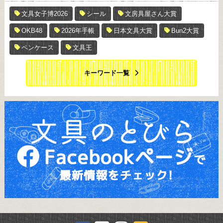
文具女子博2026
シール
文房具屋さん大賞
OKB48
2026年手帳
日本文具大賞
Bun2大賞
ペンケース
文具王
キーワード一覧