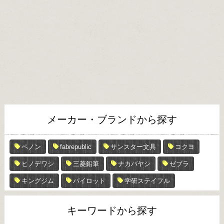
メーカー・ブランドから探す
ペノン
fabrepublic
サンスター文具
コクヨ
ヒノデワシ
三菱鉛筆
ナカバヤシ
ゼブラ
キングジム
パイロット
学研ステイフル
キーワードから探す