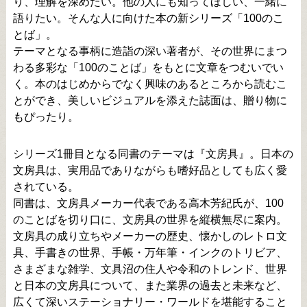
り、理解を深めたい。他の人にも知ってほしい、一緒に
語りたい。そんな人に向けた本の新シリーズ「100のこ
とば」。
テーマとなる事柄に造詣の深い著者が、その世界にまつ
わる多彩な「100のことば」をもとに文章をつむいでい
く。本のはじめからでなく興味のあるところから読むこ
とができ、美しいビジュアルを添えた誌面は、贈り物に
もぴったり。
シリーズ1冊目となる同書のテーマは『文房具』。日本の
文房具は、実用品でありながらも嗜好品としても広く愛
されている。
同書は、文房具メーカー代表である高木芳紀氏が、100
のことばを切り口に、文房具の世界を縦横無尽に案内。
文房具の成り立ちやメーカーの歴史、懐かしのレトロ文
具、手書きの世界、手帳・万年筆・インクのトリビア、
さまざまな雑学、文具沼の住人や令和のトレンド、世界
と日本の文房具について、また業界の過去と未来など、
広くて深いステーショナリー・ワールドを堪能すること