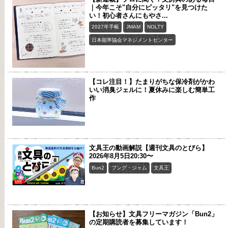
｜今年こそ"自分にピッタリ"を見つけた
い！初心者さんにもやさ...
2027年手帳
JMAM
NOLTY
日本能率協会マネジメントセンター
【コレ注目！】たまりがちな保冷剤がかわ
いい消臭ジェルに！夏休みに楽しむ簡単工
作
文具王の動画解説【週刊文具のとびら】
2026年8月5日20:30〜
Bun2
ブング・ジャム
文具王
【お知らせ】文具フリーマガジン「Bun2」
の定期購読者を募集しています！