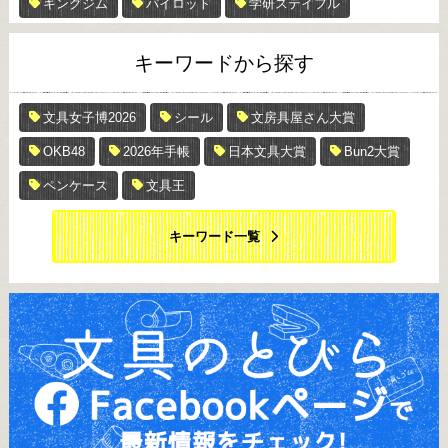
キングジム
パイロット
学研ステイフル
キーワードから探す
文具女子博2026
シール
文房具屋さん大賞
OKB48
2026年手帳
日本文具大賞
Bun2大賞
ペンケース
文具王
キーワード一覧