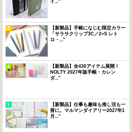
イ..."
【新製品】手帳になじむ限定カラー
「サラサクリップ3C／2+S レト
ロ・..."
【新製品】全430アイテム展開！
NOLTY 2027年版手帳・カレン
ダ..."
【新製品】仕事も趣味も推し活も一
冊に。マルマンダイアリー2027年1
月..."