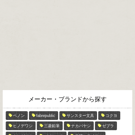
メーカー・ブランドから探す
ペノン
fabrepublic
サンスター文具
コクヨ
ヒノデワシ
三菱鉛筆
ナカバヤシ
ゼブラ