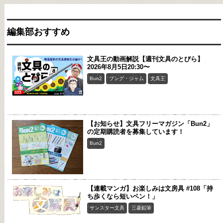
編集部おすすめ
文具王の動画解説【週刊文具のとびら】
2026年8月5日20:30〜
Bun2
ブング・ジャム
文具王
【お知らせ】文具フリーマガジン「Bun2」
の定期購読者を募集しています！
Bun2
【連載マンガ】お楽しみは文房具 #108「持
ち歩くなら短いペン！」
サンスター文具
三菱鉛筆