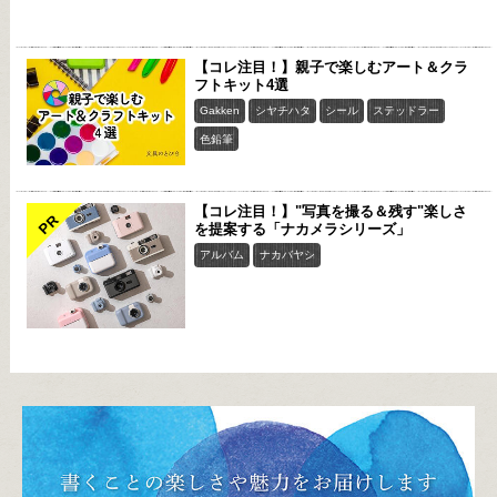
【コレ注目！】親子で楽しむアート＆クラ
フトキット4選
Gakken
シヤチハタ
シール
ステッドラー
色鉛筆
【コレ注目！】"写真を撮る＆残す"楽しさ
PR
を提案する「ナカメラシリーズ」
アルバム
ナカバヤシ