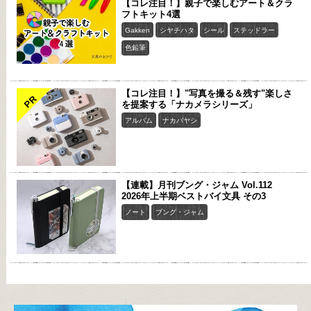
【コレ注目！】親子で楽しむアート＆クラ
フトキット4選
Gakken
シヤチハタ
シール
ステッドラー
色鉛筆
【コレ注目！】"写真を撮る＆残す"楽しさ
PR
を提案する「ナカメラシリーズ」
アルバム
ナカバヤシ
【連載】月刊ブング・ジャム Vol.112
2026年上半期ベストバイ文具 その3
ノート
ブング・ジャム