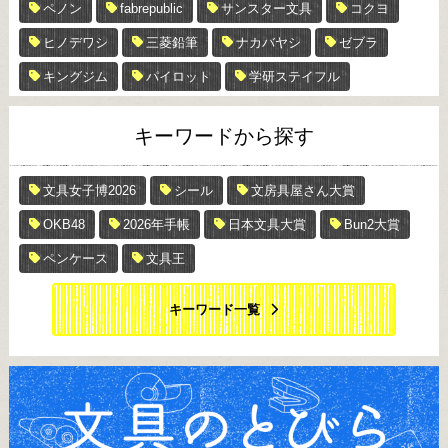
ペノン
fabrepublic
サンスター文具
コクヨ
ヒノデワシ
三菱鉛筆
ナカバヤシ
ゼブラ
キングジム
パイロット
学研ステイフル
キーワードから探す
文具女子博2026
シール
文房具屋さん大賞
OKB48
2026年手帳
日本文具大賞
Bun2大賞
ペンケース
文具王
キーワード一覧