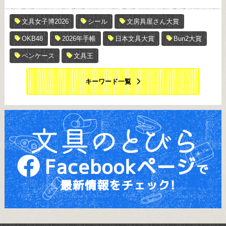
文具女子博2026
シール
文房具屋さん大賞
OKB48
2026年手帳
日本文具大賞
Bun2大賞
ペンケース
文具王
キーワード一覧