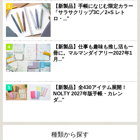
【新製品】手帳になじむ限定カラー
「サラサクリップ3C／2+S レト
ロ・..."
【新製品】仕事も趣味も推し活も一
冊に。マルマンダイアリー2027年1
月..."
【新製品】全430アイテム展開！
NOLTY 2027年版手帳・カレン
ダ..."
種類から探す