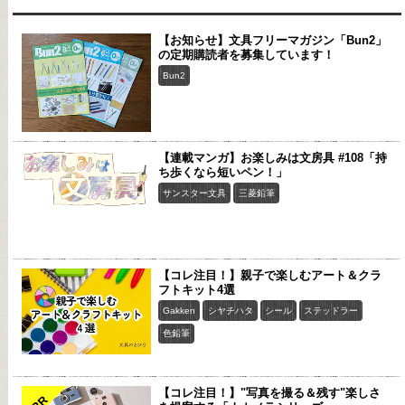
【お知らせ】文具フリーマガジン「Bun2」
の定期購読者を募集しています！
Bun2
【連載マンガ】お楽しみは文房具 #108「持
ち歩くなら短いペン！」
サンスター文具
三菱鉛筆
【コレ注目！】親子で楽しむアート＆クラ
フトキット4選
Gakken
シヤチハタ
シール
ステッドラー
色鉛筆
【コレ注目！】"写真を撮る＆残す"楽しさ
PR