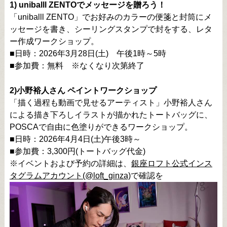
1) uniballl ZENTOでメッセージを贈ろう！
「uniballl ZENTO」でお好みのカラーの便箋と封筒にメ
ッセージを書き、シーリングスタンプで封をする、レタ
ー作成ワークショップ。
■日時：2026年3月28日(土) 午後1時～5時
■参加費：無料 ※なくなり次第終了
2)小野裕人さん ペイントワークショップ
「描く過程も動画で見せるアーティスト」小野裕人さん
による描き下ろしイラストが描かれたトートバッグに、
POSCAで自由に色塗りができるワークショップ。
■日時：2026年4月4日(土)午後3時～
■参加費：3,300円(トートバッグ代金)
※イベントおよび予約の詳細は、
銀座ロフト公式インス
タグラムアカウント(@loft_ginza)
で確認を