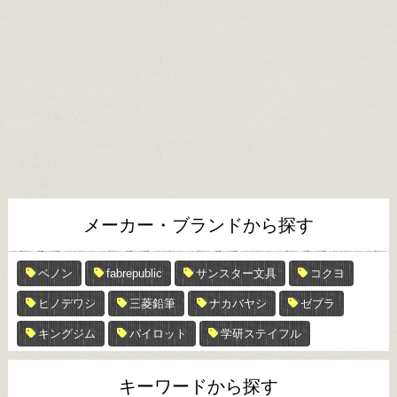
メーカー・ブランドから探す
ペノン
fabrepublic
サンスター文具
コクヨ
ヒノデワシ
三菱鉛筆
ナカバヤシ
ゼブラ
キングジム
パイロット
学研ステイフル
キーワードから探す