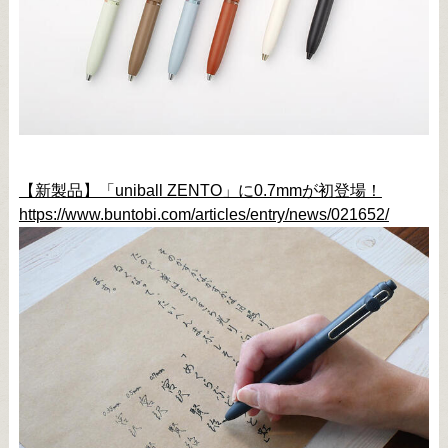
【新製品】「uniball ZENTO」に0.7mmが初登場！
https://www.buntobi.com/articles/entry/news/021652/