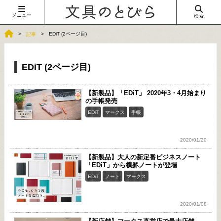
メニュー
検索
EDiT (2ページ目)
記事
EDiT (2ページ目)
【新製品】「EDiT」 2020年3・4月始まり
の手帳発売
EDiT
マークス
手帳
2020/01/20
【新製品】大人の新定番ビジネスノート
「EDiT」から横罫ノートが登場
EDiT
ノート
マークス
2020/01/08