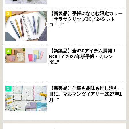
【新製品】手帳になじむ限定カラー
「サラサクリップ3C／2+S レト
ロ・..."
【新製品】全430アイテム展開！
NOLTY 2027年版手帳・カレン
ダ..."
【新製品】仕事も趣味も推し活も一
冊に。マルマンダイアリー2027年1
月..."