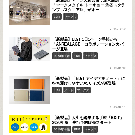
【新店舗】マークス直営店で最大店舗
「マークスタイル トーキョー 渋谷スクラ
ンブルスクエア店」がオー...
EDiT
マークス
2019/10/28
【新製品】EDiT 1日1ページ手帳から
「ANREALAGE」コラボレーションカバ
ーが登場
2020年手帳
EDiT
マークス
2019/09/18
【新製品】「EDiT アイデア用ノート」に
持ち運びしやすいA5サイズが新登場
EDiT
ノート
マークス
2019/09/05
【新製品】人生を編集する手帳「EDiT」
2020年版 先行予約販売スタート
2020年手帳
EDiT
マークス