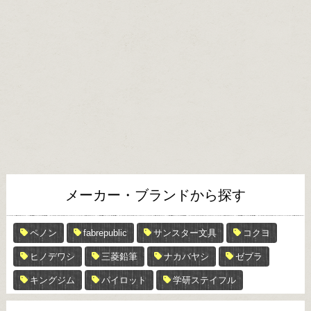
メーカー・ブランドから探す
ペノン
fabrepublic
サンスター文具
コクヨ
ヒノデワシ
三菱鉛筆
ナカバヤシ
ゼブラ
キングジム
パイロット
学研ステイフル