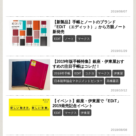
2019/08/07
【新製品】手帳とノートのブランド
「EDiT （エディット）」から方眼ノート
新発売
EDiT
ノート
マークス
2019/01/29
【2019年版手帳特集】銀座・伊東屋おす
すめの注目手帳はコレだ！
2019年手帳
EDiT
コクヨ
マークス
伊東屋
日本能率協会マネジメントセンター
高橋書店
2018/10/12
【イベント】銀座・伊東屋で「EDiT」
2019発売記念イベント
EDiT
マークス
伊東屋
2018/08/08