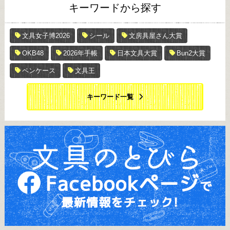
キーワードから探す
文具女子博2026
シール
文房具屋さん大賞
OKB48
2026年手帳
日本文具大賞
Bun2大賞
ペンケース
文具王
キーワード一覧