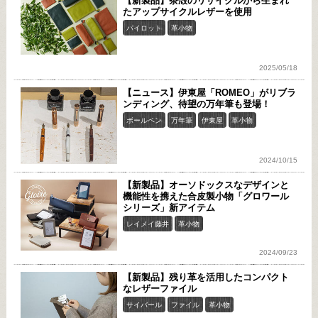
【新製品】茶殻のリサイクルから生まれ
たアップサイクルレザーを使用
パイロット
革小物
2025/05/18
【ニュース】伊東屋「ROMEO」がリブラ
ンディング、待望の万年筆も登場！
ボールペン
万年筆
伊東屋
革小物
2024/10/15
【新製品】オーソドックスなデザインと
機能性を携えた合皮製小物「グロワール
シリーズ」新アイテム
レイメイ藤井
革小物
2024/09/23
【新製品】残り革を活用したコンパクト
なレザーファイル
サイバール
ファイル
革小物