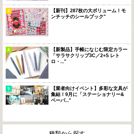
【新刊】287枚の大ボリューム！モ
ンチッチのシールブック"
【新製品】手帳になじむ限定カラー
「サラサクリップ3C／2+S レト
ロ・..."
【業者向けイベント】多彩な文具が
集結！9月に「ステーショナリー&
ペーパ..."
種類から探す