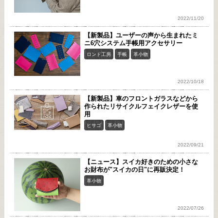
2022/11/20
【新製品】ユーザーの声から生まれたミ
ニ6穴システム手帳用アクセサリー
ロンド工房
手帳
革小物
2022/10/18
【新製品】車のフロントガラスなどから
作られたリサイクルフェイクレザーを使
用
ヒサゴ
革小物
2022/09/21
【ニュース】スイカ好きのための小さな
お財布が"スイカの日"に再販決定！
革小物
2022/07/26