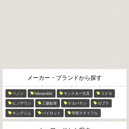
メーカー・ブランドから探す
ペノン
fabrepublic
サンスター文具
コクヨ
ヒノデワシ
三菱鉛筆
ナカバヤシ
ゼブラ
キングジム
パイロット
学研ステイフル