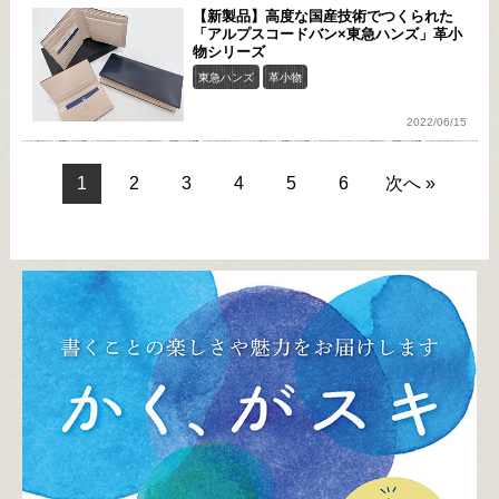
【新製品】高度な国産技術でつくられた
「アルプスコードバン×東急ハンズ」革小
物シリーズ
東急ハンズ
革小物
2022/06/15
1
2
3
4
5
6
次へ »