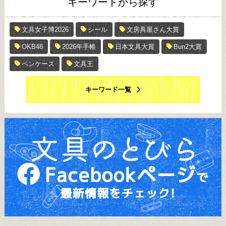
キーワードから探す
文具女子博2026
シール
文房具屋さん大賞
OKB48
2026年手帳
日本文具大賞
Bun2大賞
ペンケース
文具王
キーワード一覧