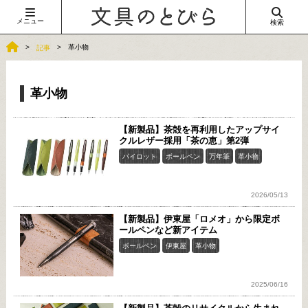
メニュー
検索
革小物
記事
革小物
【新製品】茶殻を再利用したアップサイ
クルレザー採用「茶の恵」第2弾
パイロット
ボールペン
万年筆
革小物
2026/05/13
【新製品】伊東屋「ロメオ」から限定ボ
ールペンなど新アイテム
ボールペン
伊東屋
革小物
2025/06/16