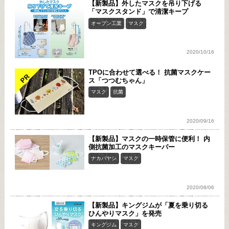
【新製品】外したマスクを吊り下げる
「マスクスタンド」で清潔キープ
オープン工業
マスク
2020/10/16
TPOに合わせて選べる！ 抗菌マスクケー
PR
ス「つつむちゃん」
マスク
抗菌
2020/09/16
【新製品】マスクの一時保管に便利！ 内
側抗菌加工のマスクキーパー
ナカバヤシ
マスク
2020/08/06
【新製品】キングジムが「夏を乗り切る
ひんやりマスク」を発売
キングジム
マスク