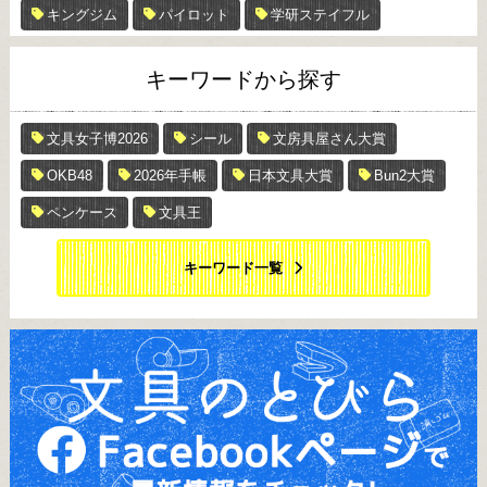
キングジム
パイロット
学研ステイフル
キーワードから探す
文具女子博2026
シール
文房具屋さん大賞
OKB48
2026年手帳
日本文具大賞
Bun2大賞
ペンケース
文具王
キーワード一覧