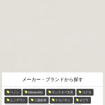
メーカー・ブランドから探す
ペノン
fabrepublic
サンスター文具
コクヨ
ヒノデワシ
三菱鉛筆
ナカバヤシ
ゼブラ