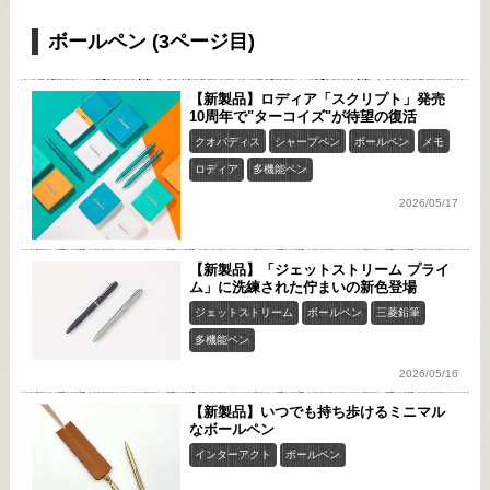
ボールペン (3ページ目)
【新製品】ロディア「スクリプト」発売
10周年で"ターコイズ"が待望の復活
クオバディス
シャープペン
ボールペン
メモ
ロディア
多機能ペン
2026/05/17
【新製品】「ジェットストリーム プライ
ム」に洗練された佇まいの新色登場
ジェットストリーム
ボールペン
三菱鉛筆
多機能ペン
2026/05/16
【新製品】いつでも持ち歩けるミニマル
なボールペン
インターアクト
ボールペン