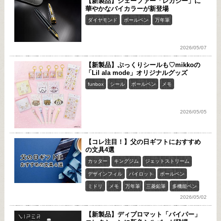
【新製品】シェーファー「レガシー」に
華やかなバイカラーが新登場
ダイヤモンド
ボールペン
万年筆
2026/05/07
【新製品】ぷっくりシールも♡mikkoの
「Lil ala mode」オリジナルグッズ
funbox
シール
ボールペン
メモ
2026/05/05
【コレ注目！】父の日ギフトにおすすめ
の文具4選
カッター
キングジム
ジェットストリーム
デザインフィル
パイロット
ボールペン
ミドリ
メモ
万年筆
三菱鉛筆
多機能ペン
2026/05/02
【新製品】ディプロマット「バイパー」