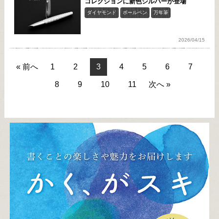
コレクションに新色シルバーが登場
ダイヤモンド
ボールペン
万年筆
2026/04/15
« 前へ
1
2
3
4
5
6
7
8
9
10
11
次へ »