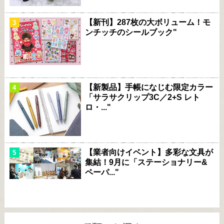
【新刊】287枚の大ボリューム！モ
ンチッチのシールブック"
【新製品】手帳になじむ限定カラー
「サラサクリップ3C／2+S レト
ロ・..."
【業者向けイベント】多彩な文具が
集結！9月に「ステーショナリー&
ペーパ..."