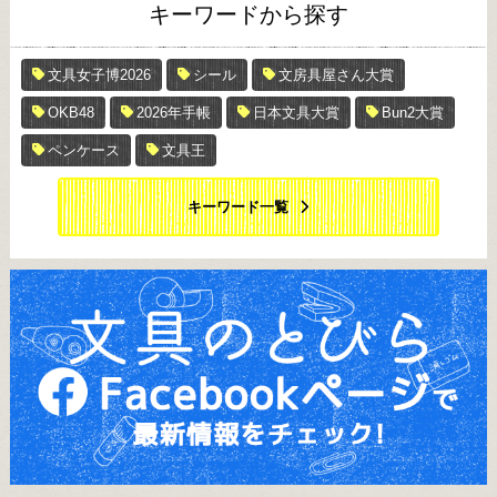
キーワードから探す
文具女子博2026
シール
文房具屋さん大賞
OKB48
2026年手帳
日本文具大賞
Bun2大賞
ペンケース
文具王
キーワード一覧