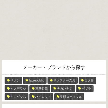
メーカー・ブランドから探す
ペノン
fabrepublic
サンスター文具
コクヨ
ヒノデワシ
三菱鉛筆
ナカバヤシ
ゼブラ
キングジム
パイロット
学研ステイフル