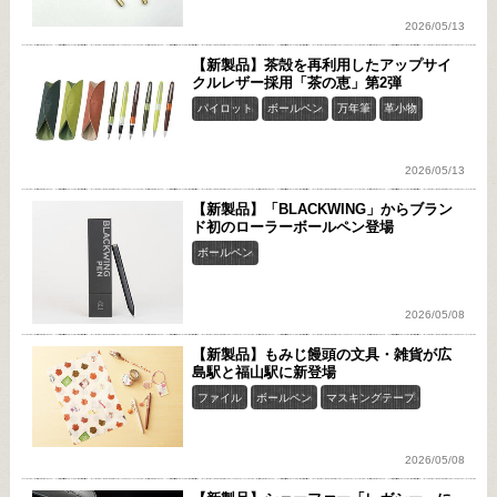
2026/05/13
【新製品】茶殻を再利用したアップサイ
クルレザー採用「茶の恵」第2弾
パイロット
ボールペン
万年筆
革小物
2026/05/13
【新製品】「BLACKWING」からブラン
ド初のローラーボールペン登場
ボールペン
2026/05/08
【新製品】もみじ饅頭の文具・雑貨が広
島駅と福山駅に新登場
ファイル
ボールペン
マスキングテープ
2026/05/08