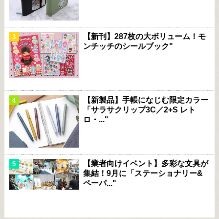
【新刊】287枚の大ボリューム！モ
ンチッチのシールブック"
【新製品】手帳になじむ限定カラー
「サラサクリップ3C／2+S レト
ロ・..."
【業者向けイベント】多彩な文具が
集結！9月に「ステーショナリー&
ペーパ..."