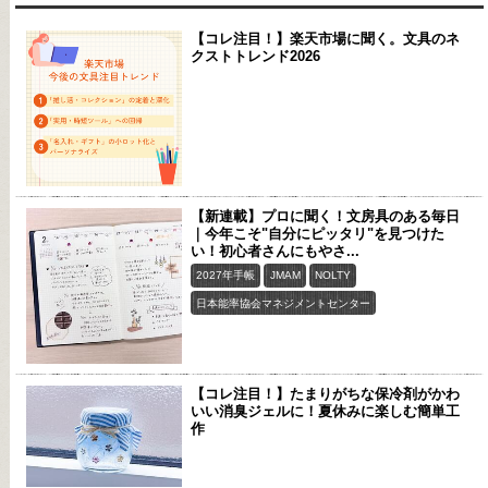
【コレ注目！】楽天市場に聞く。文具のネ
クストトレンド2026
【新連載】プロに聞く！文房具のある毎日
｜今年こそ"自分にピッタリ"を見つけた
い！初心者さんにもやさ...
2027年手帳
JMAM
NOLTY
日本能率協会マネジメントセンター
【コレ注目！】たまりがちな保冷剤がかわ
いい消臭ジェルに！夏休みに楽しむ簡単工
作