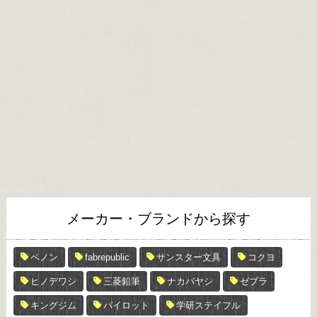
メーカー・ブランドから探す
ペノン
fabrepublic
サンスター文具
コクヨ
ヒノデワシ
三菱鉛筆
ナカバヤシ
ゼブラ
キングジム
パイロット
学研ステイフル