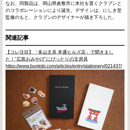
なお、同製品は、岡山県倉敷市に本社を置くクラブンと
のコラボレーションにより誕生。デザインは、にしき堂
監修のもと、クラブンのデザイナーが描き下ろした。
関連記事
【コレ注目】「多山文具 本通ヒルズ店」で聞きまし
た！"広島おみやげ"にぴったりの文房具
https://www.buntobi.com/articles/entry/stationery/021437/