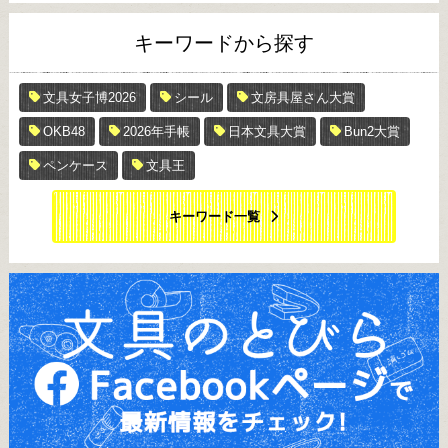
キーワードから探す
文具女子博2026
シール
文房具屋さん大賞
OKB48
2026年手帳
日本文具大賞
Bun2大賞
ペンケース
文具王
キーワード一覧