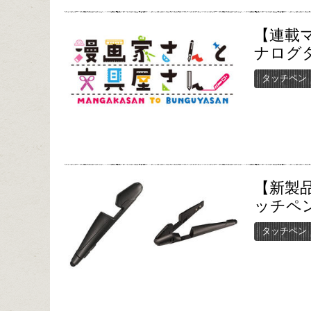
【連載
ナログ
タッチペン
【新製
ッチペ
タッチペン