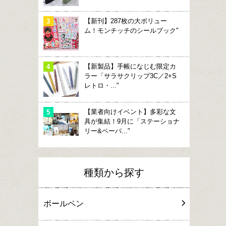
【新刊】287枚の大ボリュー
ム！モンチッチのシールブック"
【新製品】手帳になじむ限定カ
ラー「サラサクリップ3C／2+S
レトロ・..."
【業者向けイベント】多彩な文
具が集結！9月に「ステーショナ
リー&ペーパ..."
種類から探す
ボールペン