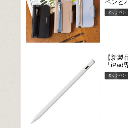
ペンと
タッチペン
【新製
「iPa
タッチペン