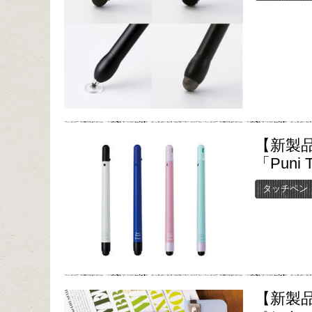
【新製
「Puni 
タッチペン
【新製