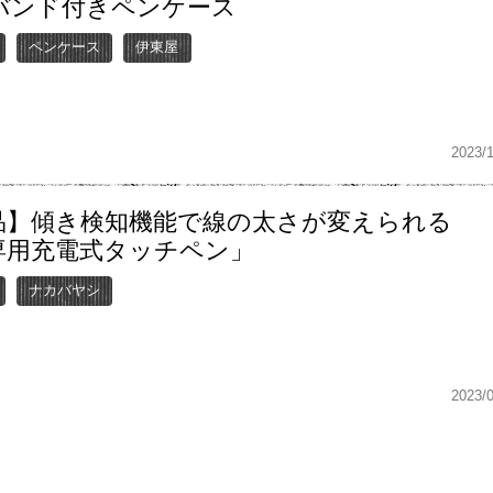
バンド付きペンケース
ペンケース
伊東屋
2023/
品】傾き検知機能で線の太さが変えられる
d専用充電式タッチペン」
ナカバヤシ
2023/