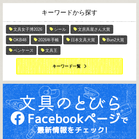
キーワードから探す
文具女子博2026
シール
文房具屋さん大賞
OKB48
2026年手帳
日本文具大賞
Bun2大賞
ペンケース
文具王
キーワード一覧