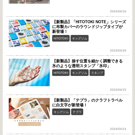
2024/04/16
【新製品】「HITOTOKI NOTE」シリーズ
に布製カバーのラウンドジップタイプが
新登場！
HITOTOKI
キングジム
2024/04/16
【新製品】捺す位置を細かく調整できる
氷のような透明スタンプ「氷印」
HITOTOKI
キングジム
スタンプ
2024/04/15
【新製品】「テプラ」のクラフトラベル
に白文字が新登場！
キングジム
テプラ
2024/04/14