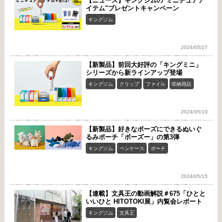
【ニュース】キングジムの"ミニチュアア
イテム"プレゼントキャンペーン
キングジム
2024/05/27
【新製品】前回大好評の「キングミニ」
シリーズから新ラインアップ登場
キングジム
クリップ
ファイル
収納用品
2024/05/19
【新製品】好きなポーズにできるぬいぐ
るみポーチ「ポーズー」の第3弾
キングジム
ペンケース
ポーチ
2024/05/15
【連載】文具王の動画解説＃675「ひとと
いいひと HITOTOKI展」内覧会レポート
キングジム
文具王