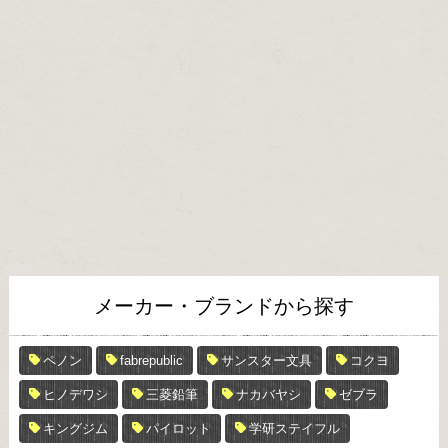
メーカー・ブランドから探す
ペノン
fabrepublic
サンスター文具
コクヨ
ヒノデワシ
三菱鉛筆
ナカバヤシ
ゼブラ
キングジム
パイロット
学研ステイフル