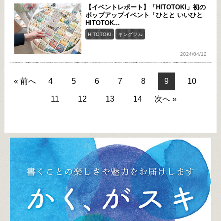
【イベントレポート】「HITOTOKI」初の
ポップアップイベント「ひとと いいひと
HITOTOK...
HITOTOKI
キングジム
2024/04/12
« 前へ
4
5
6
7
8
9
10
11
12
13
14
次へ »