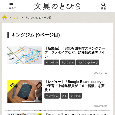
メニュー
検索
キングジム (9ページ目)
記事
キングジム (9ページ目)
【新製品】「SODA 透明マスキングテー
プ」ラメタイプなど、24種類の新デザイ
ン
HITOTOKI
キングジム
マスキングテープ
2024/07/13
【レビュー】「Boogie Board papery」
PR
で子育て中編集部員が「メモ習慣」を実
践！
キングジム
メモ
電子文具
2024/06/01