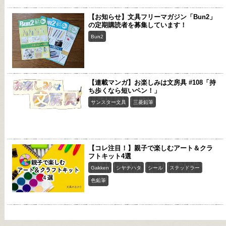
【お知らせ】文具フリーマガジン「Bun2」
の定期購読者を募集しています！
Bun2
【連載マンガ】お楽しみは文房具 #108「持
ち歩くなら短いペン！」
サンスター文具
三菱鉛筆
【コレ注目！】親子で楽しむアート＆クラ
フトキット4選
Gakken
シヤチハタ
シール
ステッドラー
色鉛筆