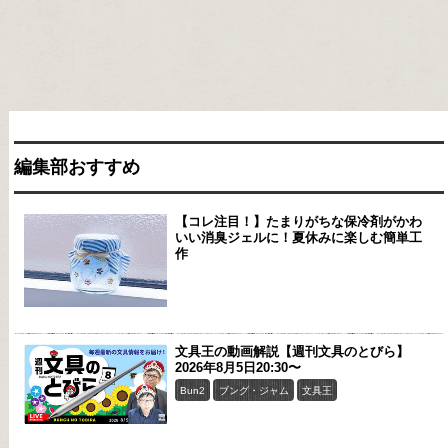
編集部おすすめ
【コレ注目！】たまりがちな保冷剤がかわ
いい消臭ジェルに！夏休みに楽しむ簡単工
作
文具王の動画解説【週刊文具のとびら】
2026年8月5日20:30〜
Bun2
ブング・ジャム
文具王