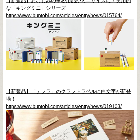
【新製品】おなじみの事務用品がミニサイズに！実用的
な「キングミニ」シリーズ
https://www.buntobi.com/articles/entry/news/015764/
【新製品】「テプラ」のクラフトラベルに白文字が新登
場！
https://www.buntobi.com/articles/entry/news/019103/