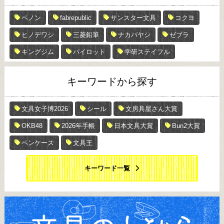
ペノン
fabrepublic
サンスター文具
コクヨ
ヒノデワシ
三菱鉛筆
ナカバヤシ
ゼブラ
キングジム
パイロット
学研ステイフル
キーワードから探す
文具女子博2026
シール
文房具屋さん大賞
OKB48
2026年手帳
日本文具大賞
Bun2大賞
ペンケース
文具王
キーワード一覧