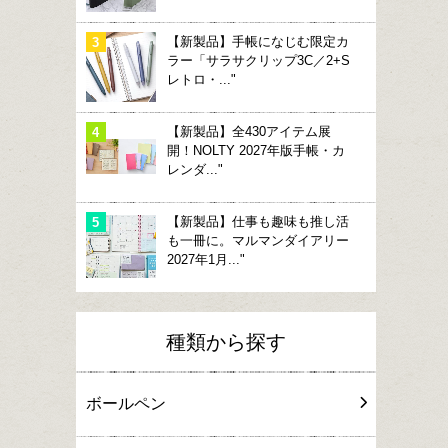
【新製品】手帳になじむ限定カ
ラー「サラサクリップ3C／2+S
レトロ・..."
【新製品】全430アイテム展
開！NOLTY 2027年版手帳・カ
レンダ..."
【新製品】仕事も趣味も推し活
も一冊に。マルマンダイアリー
2027年1月..."
種類から探す
ボールペン