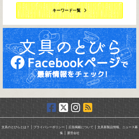
キーワード一覧
｜
｜
｜
文具のとびらとは？
プライバシーポリシー
広告掲載について
文具新製品情報、ニュース募
｜
集
運営会社