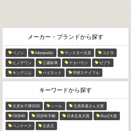
メーカー・ブランドから探す
ペノン
fabrepublic
サンスター文具
コクヨ
ヒノデワシ
三菱鉛筆
ナカバヤシ
ゼブラ
キングジム
パイロット
学研ステイフル
キーワードから探す
文具女子博2026
シール
文房具屋さん大賞
OKB48
2026年手帳
日本文具大賞
Bun2大賞
ペンケース
文具王