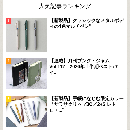
人気記事ランキング
【新製品】クラシックなメタルボデ
ィの4色マルチペン"
【連載】月刊ブング・ジャム
Vol.112 2026年上半期ベストバ
イ..."
【新製品】手帳になじむ限定カラー
「サラサクリップ3C／2+S レト
ロ・..."